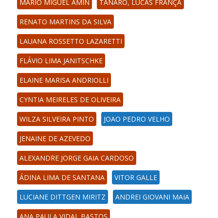
MÁRIO MIGUEL AMIN
TANARO, LUCAS FRANÇA
RENATO MARTINS DA SILVA
LAUANA ROSSETTO LAZARETTI
FLÁVIO LIMA JANITSCHKE
ELAINE MARISA ANDRIOLLI
CYNTIA MEIRELES DE OLIVEIRA
WILZA SILVEIRA PINTO
JOAO PEDRO VELHO
JENAINE DE AZEVEDO
ALEXANDRE JORGE GAIA CARDOSO
ÁDINA LIMA DE SANTANA
VITOR GALLE
LUCIANE DITTGEN MIRITZ
ANDREI GIOVANI MAIA
ANA PAULA VIDAL BASTOS