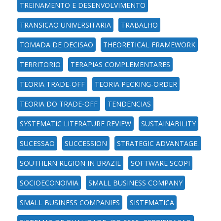
TREINAMENTO E DESENVOLVIMENTO
TRANSICAO UNIVERSITARIA
TRABALHO
TOMADA DE DECISAO
THEORETICAL FRAMEWORK
TERRITORIO
TERAPIAS COMPLEMENTARES
TEORIA TRADE-OFF
TEORIA PECKING-ORDER
TEORIA DO TRADE-OFF
TENDENCIAS
SYSTEMATIC LITERATURE REVIEW
SUSTAINABILITY
SUCESSAO
SUCCESSION
STRATEGIC ADVANTAGE.
SOUTHERN REGION IN BRAZIL
SOFTWARE SCOPI
SOCIOECONOMIA
SMALL BUSINESS COMPANY
SMALL BUSINESS COMPANIES
SISTEMATICA