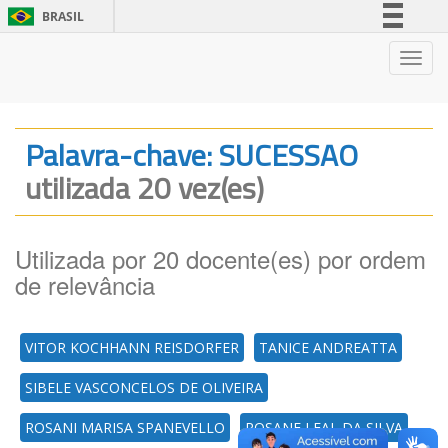
BRASIL
Simplifique!
Nave
Comunica BR
Participe
Acesso à informação
Palavra-chave: SUCESSAO
Legislação
utilizada 20 vez(es)
Canais
Utilizada por 20 docente(es) por ordem
de relevância
VITOR KOCHHANN REISDORFER
TANICE ANDREATTA
SIBELE VASCONCELOS DE OLIVEIRA
ROSANI MARISA SPANEVELLO
ROSANE LEAL DA SILVA