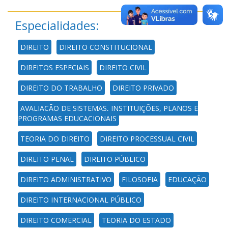
Especialidades:
DIREITO
DIREITO CONSTITUCIONAL
DIREITOS ESPECIAIS
DIREITO CIVIL
DIREITO DO TRABALHO
DIREITO PRIVADO
AVALIAÇÃO DE SISTEMAS, INSTITUIÇÕES, PLANOS E
PROGRAMAS EDUCACIONAIS
TEORIA DO DIREITO
DIREITO PROCESSUAL CIVIL
DIREITO PENAL
DIREITO PÚBLICO
DIREITO ADMINISTRATIVO
FILOSOFIA
EDUCAÇÃO
DIREITO INTERNACIONAL PÚBLICO
DIREITO COMERCIAL
TEORIA DO ESTADO