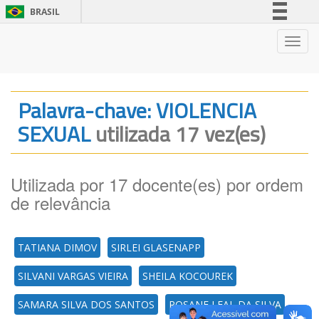
BRASIL
Simplifique!
Nave
Comunica BR
Participe
Acesso à informação
Palavra-chave: VIOLENCIA
Legislação
SEXUAL
utilizada 17 vez(es)
Canais
Utilizada por 17 docente(es) por ordem
de relevância
TATIANA DIMOV
SIRLEI GLASENAPP
SILVANI VARGAS VIEIRA
SHEILA KOCOUREK
SAMARA SILVA DOS SANTOS
ROSANE LEAL DA SILVA