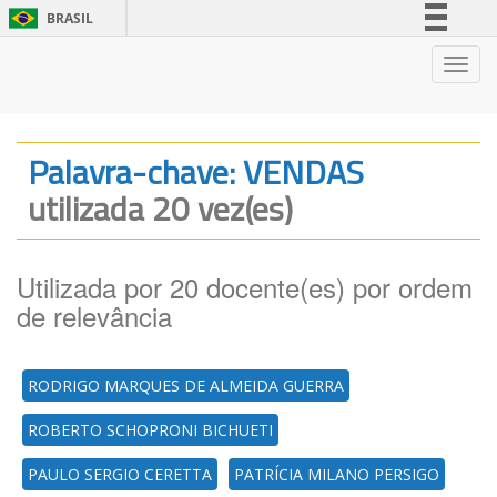
BRASIL
Simplifique!
Nave
Comunica BR
Participe
Acesso à informação
Palavra-chave: VENDAS
Legislação
utilizada 20 vez(es)
Canais
Utilizada por 20 docente(es) por ordem
de relevância
RODRIGO MARQUES DE ALMEIDA GUERRA
ROBERTO SCHOPRONI BICHUETI
PAULO SERGIO CERETTA
PATRÍCIA MILANO PERSIGO