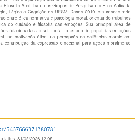
e Filosofia Analítica e dos Grupos de Pesquisa em Ética Aplicada
ogia, Lógica e Cognição da UFSM. Desde 2010 tem concentrado
ão entre ética normativa e psicologia moral, orientando trabalhos
tica do cuidado e filosofia das emoções. Sua principal área de
tões relacionadas ao self moral, o estudo do papel das emoções
ral, na motivação ética, na percepção de saliências morais em
na contribuição da expressão emocional para ações moralmente
.br/5467666371380781
no lattes: 31/05/2026 12:05