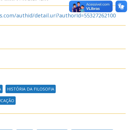
s.com/authid/detail.uri?authorId=55327262100
A
HISTÓRIA DA FILOSOFIA
UCAÇÃO