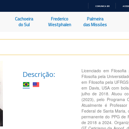
COMUNICA BR
ACESS
IR
PARA
Cachoeira
Frederico
Palmeira
O
CONTEÚDO
do Sul
Westphalen
das Missões
Licenciado em Filosofia
Descrição:
Filosofia pela Universid
em Filosofia pela UFRGS (
em Davis, USA com bols
julho de 2018. Atuou com
(2023), pelo Programa 
Atualmente é Professor
Federal de Santa Maria, 
permanente do PPG de F
de 2018 a 2024. Organiz
GT Ceticismo da Anpof, d