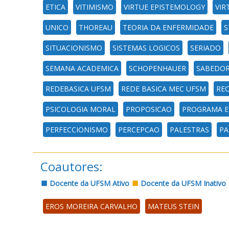
ETICA
VITIMISMO
VIRTUE EPISTEMOLOGY
VIR
UNICO
THOREAU
TEORIA DA ENFERMIDADE
S
SITUACIONISMO
SISTEMAS LOGICOS
SERIADO
SEMANA ACADEMICA
SCHOPENHAUER
SABEDOR
REDEBASICA UFSM
REDE BASICA MEC UFSM
REC
PSICOLOGIA MORAL
PROPOSICAO
PROGRAMA E
PERFECCIONISMO
PERCEPCAO
PALESTRAS
PA
Coautores:
Docente da UFSM Ativo
Docente da UFSM Inativo
EROS MOREIRA CARVALHO
MATEUS STEIN