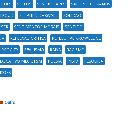
TUDES
VIDEOS
VESTIBULARES
VALORES HUMANOS
TROUD
STEPHEN DARWALL
SOLIDAO
SER
SENTIMENTOS MORAIS
SENTIDO
IA
REFLEXAO CRITICA
REFLECTIVE KNOWLEDGE
IPROCITY
REALISMO
RAIVA
RACISMO
DUCATIVO MEC UFSM
POESIA
PIBID
PESQUISA
IXOES
Outro