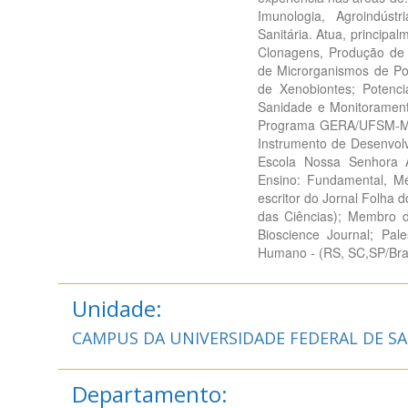
Imunologia, Agroindúst
Sanitária. Atua, principa
Clonagens, Produção de 
de Microrganismos de Pot
de Xenobiontes; Potencia
Sanidade e Monitorament
Programa GERA/UFSM-Mini
Instrumento de Desenvol
Escola Nossa Senhora A
Ensino: Fundamental, Mé
escritor do Jornal Folha 
das Ciências); Membro d
Bioscience Journal; Pa
Humano - (RS, SC,SP/Bras
Unidade:
CAMPUS DA UNIVERSIDADE FEDERAL DE S
Departamento: