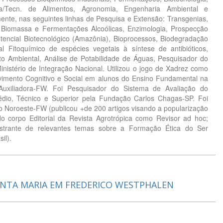
ria/Tecn. de Alimentos, Agronomia, Engenharia Ambiental e
lmente, nas seguintes linhas de Pesquisa e Extensão: Transgenias,
Biomassa e Fermentações Alcoólicas, Enzimologia, Prospecção
encial Biotecnológico (Amazônia), Bioprocessos, Biodegradação
l Fitoquímico de espécies vegetais à síntese de antibióticos,
o Ambiental, Análise de Potabilidade de Águas, Pesquisador do
stério de Integração Nacional. Utilizou o jogo de Xadrez como
vimento Cognitivo e Social em alunos do Ensino Fundamental na
uxiliadora-FW. Foi Pesquisador do Sistema de Avaliação do
dio, Técnico e Superior pela Fundação Carlos Chagas-SP. Foi
do Noroeste-FW (publicou +de 200 artigos visando a popularização
o corpo Editorial da Revista Agrotrópica como Revisor ad hoc;
lestrante de relevantes temas sobre a Formação Ética do Ser
il).
ANTA MARIA EM FREDERICO WESTPHALEN