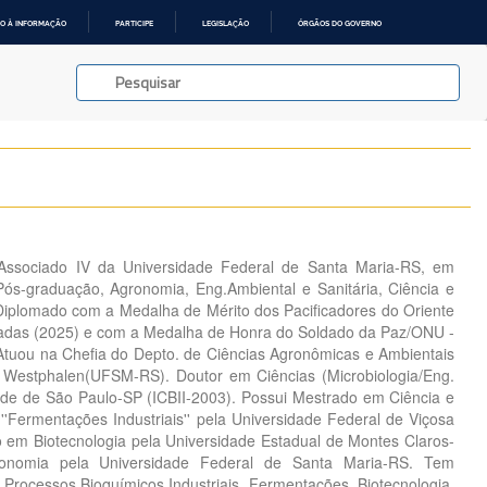
O À INFORMAÇÃO
PARTICIPE
LEGISLAÇÃO
ÓRGÃOS DO GOVERNO
 Associado IV da Universidade Federal de Santa Maria-RS, em
ós-graduação, Agronomia, Eng.Ambiental e Sanitária, Ciência e
Diplomado com a Medalha de Mérito dos Pacificadores do Oriente
das (2025) e com a Medalha de Honra do Soldado da Paz/ONU -
tuou na Chefia do Depto. de Ciências Agronômicas e Ambientais
Westphalen(UFSM-RS). Doutor em Ciências (Microbiologia/Eng.
ade de São Paulo-SP (ICBII-2003). Possui Mestrado em Ciência e
''Fermentações Industriais'' pela Universidade Federal de Viçosa
em Biotecnologia pela Universidade Estadual de Montes Claros-
nomia pela Universidade Federal de Santa Maria-RS. Tem
 Processos Bioquímicos Industriais, Fermentações, Biotecnologia,