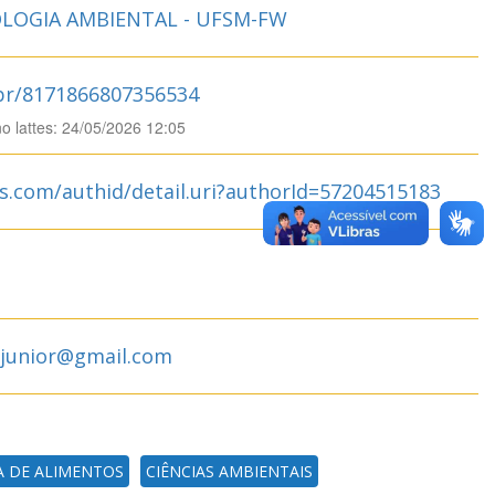
LOGIA AMBIENTAL - UFSM-FW
.br/8171866807356534
no lattes: 24/05/2026 12:05
s.com/authid/detail.uri?authorId=57204515183
ajunior@gmail.com
A DE ALIMENTOS
CIÊNCIAS AMBIENTAIS