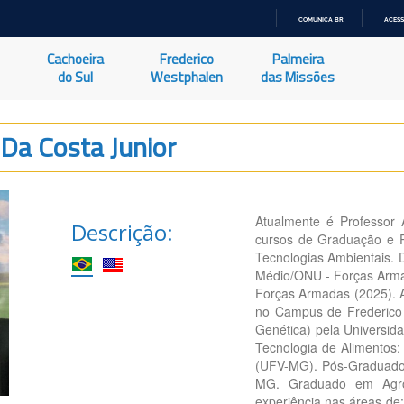
COMUNICA BR
ACESS
IR
PARA
Cachoeira
Frederico
Palmeira
O
CONTEÚDO
do Sul
Westphalen
das Missões
 Da Costa Junior
Atualmente é Professor
Descrição:
cursos de Graduação e P
Tecnologias Ambientais. 
Médio/ONU - Forças Arma
Forças Armadas (2025). A
no Campus de Frederico 
Genética) pela Universid
Tecnologia de Alimentos: 
(UFV-MG). Pós-Graduado 
MG. Graduado em Agro
experiência nas áreas de: