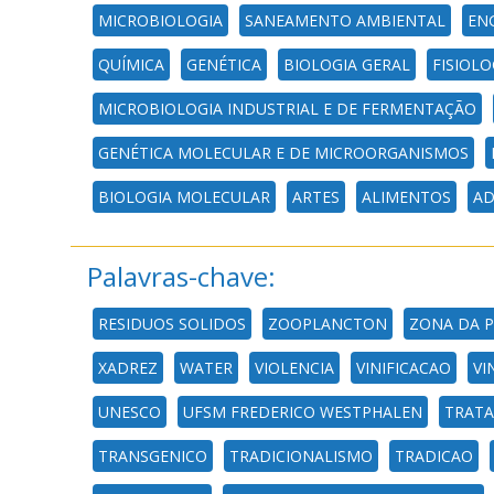
MICROBIOLOGIA
SANEAMENTO AMBIENTAL
EN
QUÍMICA
GENÉTICA
BIOLOGIA GERAL
FISIOLO
MICROBIOLOGIA INDUSTRIAL E DE FERMENTAÇÃO
GENÉTICA MOLECULAR E DE MICROORGANISMOS
BIOLOGIA MOLECULAR
ARTES
ALIMENTOS
AD
Palavras-chave:
RESIDUOS SOLIDOS
ZOOPLANCTON
ZONA DA 
XADREZ
WATER
VIOLENCIA
VINIFICACAO
VI
UNESCO
UFSM FREDERICO WESTPHALEN
TRATA
TRANSGENICO
TRADICIONALISMO
TRADICAO