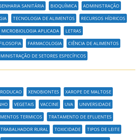
GENHARIA SANITÁRIA
BIOQUÍMICA
ADMINISTRAÇÃO
GIA
TECNOLOGIA DE ALIMENTOS
RECURSOS HÍDRICOS
MICROBIOLOGIA APLICADA
LETRAS
FILOSOFIA
FARMACOLOGIA
CIÊNCIA DE ALIMENTOS
MINISTRAÇÃO DE SETORES ESPECÍFICOS
PRODUCAO
XENOBIONTES
XAROPE DE MALTOSE
NHO
VEGETAIS
VACCINE
UVA
UNIVERSIDADE
MENTOS TERMICOS
TRATAMENTO DE EFLUENTES
TRABALHADOR RURAL
TOXICIDADE
TIPOS DE LEITE