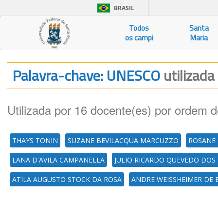
BRASIL
Todos
Santa
os campi
Maria
Palavra-chave: UNESCO
utilizada
Utilizada por 16 docente(es) por ordem d
THAYS TONIN
SUZANE BEVILACQUA MARCUZZO
ROSANE 
LANA D'AVILA CAMPANELLA
JULIO RICARDO QUEVEDO DOS
ATILA AUGUSTO STOCK DA ROSA
ANDRE WEISSHEIMER DE