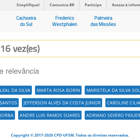
Simplifique!
Comunica BR
Participe
Acesso à infor
Cachoeira
Frederico
Palmeira
do Sul
Westphalen
das Missões
 16 vez(es)
e relevância
LEAL DA SILVA
MARTA ROSA BORIN
MARISTELA DA SILVA SO
 SANTOS
JEFFERSON ALVES DA COSTA JUNIOR
CAROLINE CILI
 BORBA
ANDRE LUIS RAMOS SOARES
ADRIANO SEVERO FIGUEI
Copyright © 2017-2026 CPD-UFSM. Todos os direitos reservados.