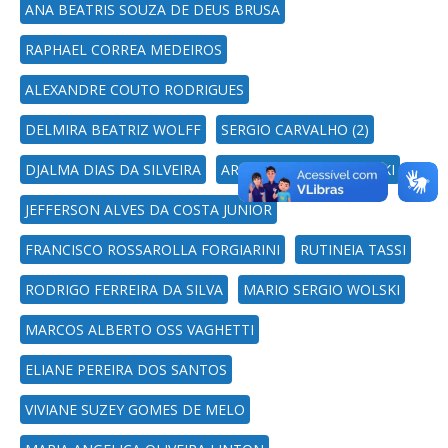
ANA BEATRIS SOUZA DE DEUS BRUSA
RAPHAEL CORREA MEDEIROS
ALEXANDRE COUTO RODRIGUES
DELMIRA BEATRIZ WOLFF
SERGIO CARVALHO (2)
DJALMA DIAS DA SILVEIRA
ARCI DIRCEU WASTOWSKI
JEFFERSON ALVES DA COSTA JUNIOR
FRANCISCO ROSSAROLLA FORGIARINI
RUTINEIA TASSI
RODRIGO FERREIRA DA SILVA
MARIO SERGIO WOLSKI
MARCOS ALBERTO OSS VAGHETTI
ELIANE PEREIRA DOS SANTOS
VIVIANE SUZEY GOMES DE MELO