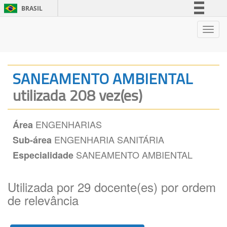
BRASIL
Simplifique!
Nave
Comunica BR
Participe
Acesso à informação
SANEAMENTO AMBIENTAL
Legislação
utilizada 208 vez(es)
Canais
ENGENHARIAS
Área
ENGENHARIA SANITÁRIA
Sub-área
SANEAMENTO AMBIENTAL
Especialidade
Utilizada por 29 docente(es) por ordem
de relevância