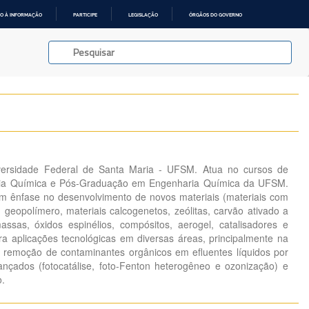
O À INFORMAÇÃO
PARTICIPE
LEGISLAÇÃO
ÓRGÃOS DO GOVERNO
iversidade Federal de Santa Maria - UFSM. Atua no cursos de
a Química e Pós-Graduação em Engenharia Química da UFSM.
m ênfase no desenvolvimento de novos materiais (materiais com
 geopolímero, materiais calcogenetos, zeólitas, carvão ativado a
massas, óxidos espinélios, compósitos, aerogel, catalisadores e
ra aplicações tecnológicas em diversas áreas, principalmente na
 remoção de contaminantes orgânicos em efluentes líquidos por
nçados (fotocatálise, foto-Fenton heterogêneo e ozonização) e
.