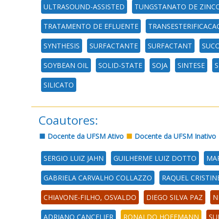
ULTRASOUND-ASSISTED
TUNGSTANATO DE ZINC
TRATAMENTO DE EFLUENTE
TRANSESTERIFICACA
SYNTHESIS
SURFACTANTE
SURFACTANT
SUC
SOYBEAN OIL
SOLID-STATE
SOJA
SINTESE
S
SILICATO
Coautores:
Docente da UFSM Ativo
Docente da UFSM Inativo
SERGIO LUIZ JAHN
GUILHERME LUIZ DOTTO
MAR
GABRIELA CARVALHO COLLAZZO
RAQUEL CRISTIN
CHIAVONE-FILHO, OSVALDO
DIEGO SILVA PAZ
N
ADRIANO CANCELIER
RONALDO HOFFMANN
SU