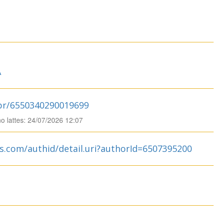
A
.br/6550340290019699
no lattes: 24/07/2026 12:07
s.com/authid/detail.uri?authorId=6507395200