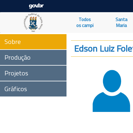
Todos
Santa
os campi
Maria
Sobre
Edson Luiz Fole
Produção
Projetos
Gráficos