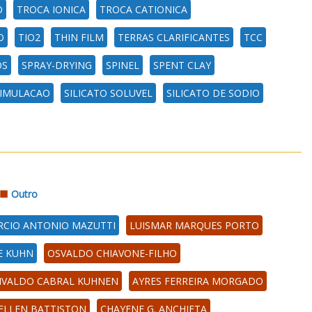
O
TROCA IONICA
TROCA CATIONICA
O
TIO2
THIN FILM
TERRAS CLARIFICANTES
TCC
OS
SPRAY-DRYING
SPINEL
SPENT CLAY
IMULACAO
SILICATO SOLUVEL
SILICATO DE SODIO
Outro
CIO ANTONIO MAZUTTI
LUISMAR MARQUES PORTO
E KUHN
OSVALDO CHIAVONE-FILHO
IVALDO CABRAL KUHNEN
AYRES FERREIRA MORGADO
ELLEN BATTISTON
CHAYENE G. ANCHIETA