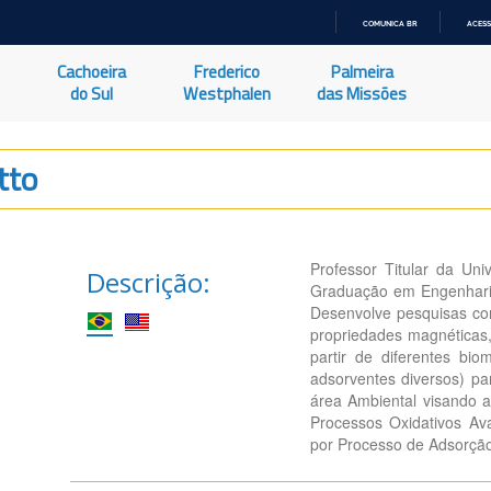
COMUNICA BR
ACESS
IR
PARA
Cachoeira
Frederico
Palmeira
O
CONTEÚDO
do Sul
Westphalen
das Missões
tto
Professor Titular da Un
Descrição:
Graduação em Engenhari
Desenvolve pesquisas co
propriedades magnéticas,
partir de diferentes bio
adsorventes diversos) pa
área Ambiental visando a
Processos Oxidativos Ava
por Processo de Adsorção