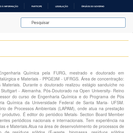
O À INFORMAÇÃO
PARTICIPE
LEGISLAÇÃO
ÓRGÃOS DO GOVERNO
Engenharia Química pela FURG, mestrado e doutorado em
talúrgica e Materiais - PPGE3M - UFRGS. Área de concentração:
 Materiais. Durante o doutorado realizou estágio sanduíche no
 - Stuttgart - Alemanha. Pós-Doutorado na Open University- Reino
ofessor do curso de Engenharia Química e do Programa de Pós
ia Química da Universidade Federal de Santa Maria- UFSM.
rio de Processos Ambientais (LAPAM), onde atua na prestação
or produtivo. É editor do periódico Metals- Section Board Member
rentes periódicos nacionais e internacionais. Tem experiência na
ias e Materiais.Atua na área de desenvolvimento de processos de
ão de resíduos sólidos (E-waste, biomassa, resíduos sólidos