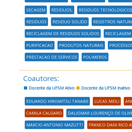
SECAGEM
RESIDUOS,
RESIDUOS TECNOLOGICO
RESIDUOS
RESIDUO SOLIDO
REGISTROS NATURA
RECICLAGEM DE RESIDUOS SOLIDOS
RECICLAGEM
PURIFICACAO
PRODUTOS NATURAIS
PROCESSOS
PRESTACAO DE SERVICOS
POLIMEROS
Coautores:
Docente da UFSM Ativo
Docente da UFSM Inativo
EDUARDO HIROMITSU TANABE
LUCAS MEILI
AN
CAMILA CALGARO
DALIOMAR LOURENÇO DE OLIVE
MARCIO ANTONIO MAZUTTI
FRANCO DANI RICO 