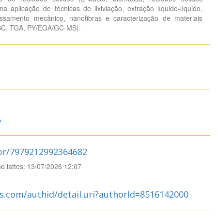
na aplicação de técnicas de lixiviação, extração líquido-líquido,
cessamento mecânico, nanofibras e caracterização de materiais
SC, TGA, PY/EGA/GC-MS).
A
.br/7979212992364682
no lattes: 13/07/2026 12:07
s.com/authid/detail.uri?authorId=8516142000