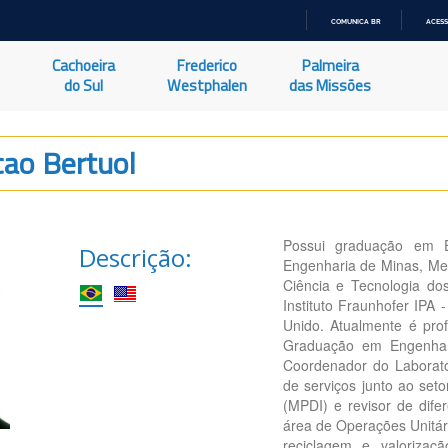
COMUNICA BR
ACESS
IR
PARA
Cachoeira
Frederico
Palmeira
O
CONTEÚDO
do Sul
Westphalen
das Missões
ao Bertuol
Possui graduação em 
Descrição:
Engenharia de Minas, Me
Ciência e Tecnologia dos
Instituto Fraunhofer IPA
Unido. Atualmente é pr
Graduação em Engenhar
Coordenador do Laborató
de serviços junto ao set
(MPDI) e revisor de dife
área de Operações Unitár
reciclagem e valorizaç