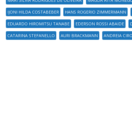
MARI SILVIA RODRIGUES DE OLIVEIRA
MAGDA AITA MONEG
IJONI HILDA COSTABEBER
HANS ROGERIO ZIMMERMANN
EDUARDO HIROMITSU TANABE
EDERSON ROSSI ABAIDE
CATARINA STEFANELLO
AURI BRACKMANN
ANDREIA CIRO