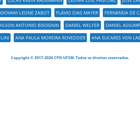
O
LUCAS KREIN RADEMANN
LEONIR LUIZ PASCOAL
JOSE L
GIOVANI LEONE ZABOT
FLÁVIO DIAS MAYER
FERNANDA DE C
DILSON ANTONIO BISOGNIN
DANIEL WELFER
DANIEL ASSUM
LINI
ANA PAULA MOREIRA ROVEDDER
ANA EUCARES VON LA
Copyright © 2017-2026 CPD-UFSM. Todos os direitos reservados.