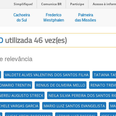
Simplifique!
Comunica BR
Participe
Acesso à infor
Cachoeira
Frederico
Palmeira
do Sul
Westphalen
das Missões
TO
utilizada 46 vez(es)
e relevância
VALDETE ALVES VALENTINS DOS SANTOS FILHA
TATIANA TA
OMARIO TRENTIN
RENIUS DE OLIVEIRA MELLO
RENATO TREVI
NEREU AUGUSTO STRECK
NEILA SILVIA PEREIRA DOS SANTOS R
CHELE VARGAS GARCIA
MARIO LUIZ SANTOS EVANGELISTA
MA