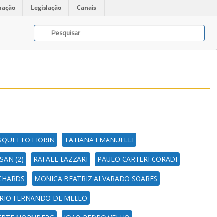
mação
Legislação
Canais
SQUETTO FIORIN
TATIANA EMANUELLI
SAN (2)
RAFAEL LAZZARI
PAULO CARTERI CORADI
ICHARDS
MONICA BEATRIZ ALVARADO SOARES
RIO FERNANDO DE MELLO