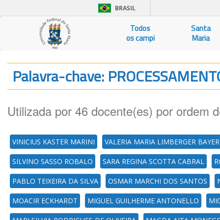
BRASIL
Todos
Santa
os campi
Maria
Palavra-chave: PROCESSAMEN
Utilizada por 46 docente(es) por ordem d
VINICIUS KASTER MARINI
VALERIA MARIA LIMBERGER BAYER
SILVINO SASSO ROBALO
SARA REGINA SCOTTA CABRAL
R
PABLO TEIXEIRA DA SILVA
OSMAR MARCHI DOS SANTOS
MOACIR ECKHARDT
MIGUEL GUILHERME ANTONELLO
MI