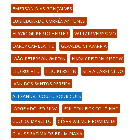
EMERSON DIAS GONÇALVES
LUIS EDUARDO CORRÊA ANTUNES
FLÁVIO GILBERTO HERTER
VALTAIR VERÍSSIMO
DARCY CAMELATTO
GERALDO CHAVARRIA
JOÃO PETERSON GARDIN
NARA CRISTINA RISTOW
LEO RUFATO
ELIO KERSTEN
SILVIA CARPENEDO
IVAN DOS SANTOS PEREIRA
ALEXANDRE COUTO RODRIGUES
JORGE ADOLFO SILVA
ENILTON FICK COUTINHO
COUTO, MARCELO
CÉSAR VALMOR ROMBALDI
CLAUSE FÁTIMA DE BRUM PIANA