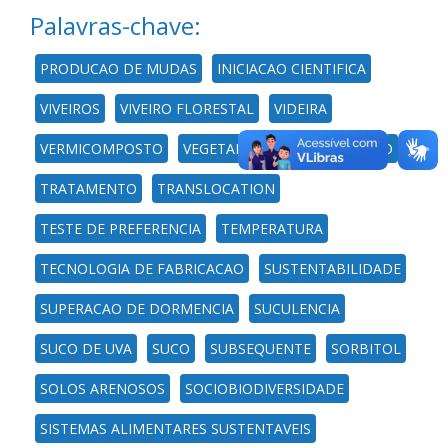
Palavras-chave:
PRODUCAO DE MUDAS
INICIACAO CIENTIFICA
VIVEIROS
VIVEIRO FLORESTAL
VIDEIRA
VERMICOMPOSTO
VEGETAIS
VALOR AGREGADO
TRATAMENTO
TRANSLOCATION
TESTE DE PREFERENCIA
TEMPERATURA
TECNOLOGIA DE FABRICACAO
SUSTENTABILIDADE
SUPERACAO DE DORMENCIA
SUCULENCIA
SUCO DE UVA
SUCO
SUBSEQUENTE
SORBITOL
SOLOS ARENOSOS
SOCIOBIODIVERSIDADE
SISTEMAS ALIMENTARES SUSTENTAVEIS