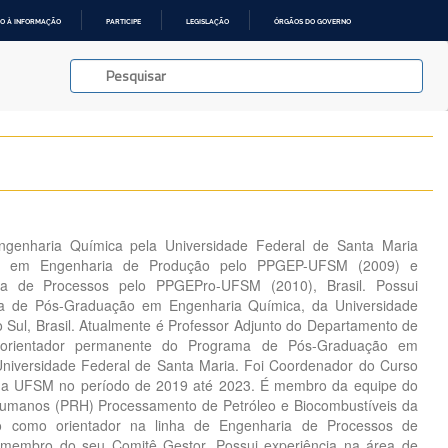
O À INFORMAÇÃO
PARTICIPE
LEGISLAÇÃO
ÓRGÃOS DO GOVERNO
genharia Química pela Universidade Federal de Santa Maria
ado em Engenharia de Produção pelo PPGEP-UFSM (2009) e
a de Processos pelo PPGEPro-UFSM (2010), Brasil. Possui
a de Pós-Graduação em Engenharia Química, da Universidade
 Sul, Brasil. Atualmente é Professor Adjunto do Departamento de
 orientador permanente do Programa de Pós-Graduação em
niversidade Federal de Santa Maria. Foi Coordenador do Curso
da UFSM no período de 2019 até 2023. É membro da equipe do
umanos (PRH) Processamento de Petróleo e Biocombustíveis da
como orientador na linha de Engenharia de Processos de
 membro do seu Comitê Gestor. Possui experiência na área de