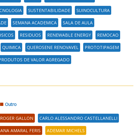
CNOLOGIA
SUSTENTABILIDADE
SUINOCULTURA
ADE
SEMANA ACADEMICA
SALA DE AULA
OSICOS
RESIDUOS
RENEWABLE ENERGY
REMOCAO
QUIMICA
QUEROSENE RENOVAVEL
PROTOTIPAGEM
PRODUTOS DE VALOR AGREGADO
Outro
ROGER GALLON
CARLO ALESSANDRO CASTELLANELLI
IANA AMARAL FERIS
ADEMAR MICHELS