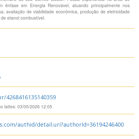
m ênfase em Energia Renovável, atuando principalmente nos
a, avaliação de viabilidade econômica, produção de eletricidade
 de etanol combustível.
A
.br/4268416135140359
no lattes: 03/05/2026 12:05
s.com/authid/detail.uri?authorId=36194246400