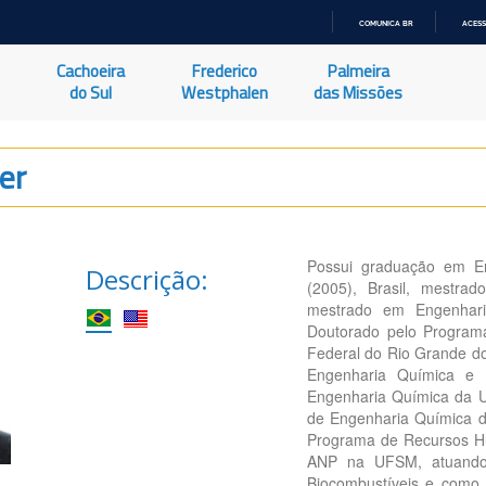
COMUNICA BR
ACESS
IR
PARA
Cachoeira
Frederico
Palmeira
O
CONTEÚDO
do Sul
Westphalen
das Missões
er
Possui graduação em En
Descrição:
(2005), Brasil, mestr
mestrado em Engenhari
Doutorado pelo Program
Federal do Rio Grande do
Engenharia Química e
Engenharia Química da U
de Engenharia Química 
Programa de Recursos H
ANP na UFSM, atuando 
Biocombustíveis e como