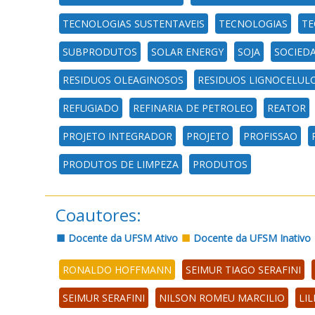
TECNOLOGIAS SUSTENTAVEIS
TECNOLOGIAS
TE
SUBPRODUTOS
SOLAR ENERGY
SOJA
SOCIED
RESIDUOS OLEAGINOSOS
RESIDUOS LIGNOCELUL
REFUGIADO
REFINARIA DE PETROLEO
REATOR
PROJETO INTEGRADOR
PROJETO
PROFISSAO
PRODUTOS DE LIMPEZA
PRODUTOS
Coautores:
Docente da UFSM Ativo
Docente da UFSM Inativo
RONALDO HOFFMANN
SEIMUR TIAGO SERAFINI
SEIMUR SERAFINI
NILSON ROMEU MARCILIO
LIL