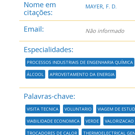
Nome em
MAYER, F. D.
citações:
Email:
Não informado
Especialidades:
PROCESSOS INDUSTRIAIS DE ENGENHARIA QUÍMICA
ÁLCOOL
APROVEITAMENTO DA ENERGIA
Palavras-chave:
VISITA TECNICA
VOLUNTARIO
VIAGEM DE ESTU
VIABILIDADE ECONOMICA
VERDE
VALORIZACAO 
TROCADORES DE CALOR
THERMOELECTRICAL GE