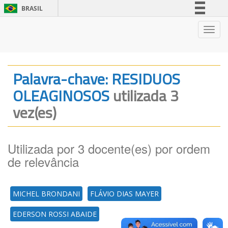
BRASIL
Simplifique!
Nave
Comunica BR
Participe
Acesso à informação
Palavra-chave: RESIDUOS
Legislação
OLEAGINOSOS
utilizada 3
Canais
vez(es)
Utilizada por 3 docente(es) por ordem
de relevância
MICHEL BRONDANI
FLÁVIO DIAS MAYER
EDERSON ROSSI ABAIDE