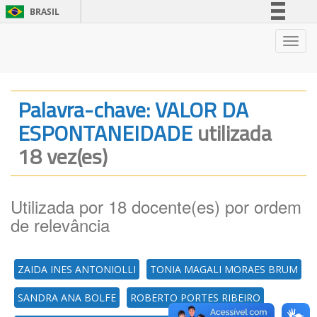
BRASIL
Simplifique!
Nave
Comunica BR
Participe
Acesso à informação
Palavra-chave: VALOR DA
Legislação
ESPONTANEIDADE
utilizada
Canais
18 vez(es)
Utilizada por 18 docente(es) por ordem
de relevância
ZAIDA INES ANTONIOLLI
TONIA MAGALI MORAES BRUM
SANDRA ANA BOLFE
ROBERTO PORTES RIBEIRO