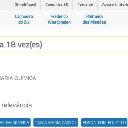
Simplifique!
Comunica BR
Participe
Acesso à infor
Cachoeira
Frederico
Palmeira
do Sul
Westphalen
das Missões
da 18 vez(es)
ARIA QUÍMICA
 relevância
AS DA SILVEIRA
TANIA MARIA CASSOL
EDSON LUIZ FOLETTO