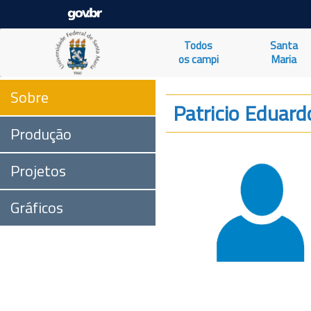
Todos
Santa
os campi
Maria
Sobre
Patricio Eduard
Produção
Projetos
Gráficos