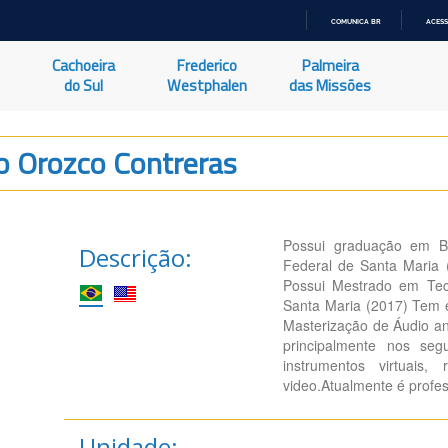
COMUNICA BR
ACESS
IR
PARA
Cachoeira
Frederico
Palmeira
O
CONTEÚDO
do Sul
Westphalen
das Missões
o Orozco Contreras
Possui graduação em B
Descrição:
Federal de Santa Maria 
Possui Mestrado em Tec
Santa Maria (2017) Tem 
Masterização de Áudio an
principalmente nos seg
instrumentos virtuais,
video.Atualmente é profe
Unidade: