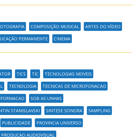
FOTOGRAFIA
COMPOSIÇÃO MUSICAL
ARTES DO VÍDEO
UCAÇÃO PERMANENTE
CINEMA
ATOR
TICS
TIC
TECNOLOGIAS MOVEIS
L
TECNOLOGIA
TECNICAS DE MICROFONACAO
INFORMACAO
SOB AS UNHAS
TIN STANISLAVSKI
SINTESE SONORA
SAMPLING
PUBLICIDADE
PROVINCIA UNIVERSO
PRODUCAO AUDIOVISUAL