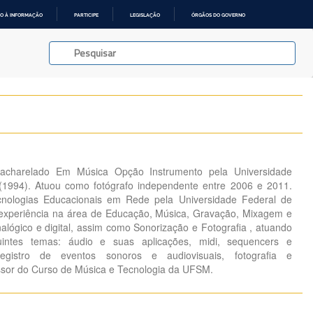
O À INFORMAÇÃO
PARTICIPE
LEGISLAÇÃO
ÓRGÃOS DO GOVERNO
acharelado Em Música Opção Instrumento pela Universidade
(1994). Atuou como fotógrafo independente entre 2006 e 2011.
nologias Educacionais em Rede pela Universidade Federal de
experiência na área de Educação, Música, Gravação, Mixagem e
alógico e digital, assim como Sonorização e Fotografia , atuando
uintes temas: áudio e suas aplicações, midi, sequencers e
 registro de eventos sonoros e audiovisuais, fotografia e
ssor do Curso de Música e Tecnologia da UFSM.