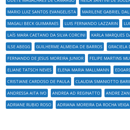
ODETE MAGALHAES DE CAMARGO
NEILA SANTINI DE SOUZ
MARIO LUIZ SANTOS EVANGELISTA
MARILENE GABRIEL DAL
MAGALI BECK GUIMARAES
LUIS FERNANDO LAZZARIN
LU
LAÍS MARA CAETANO DA SILVA CORCINI
KARLA MARQUES D
ILSE ABEGG
GUILHERME ALMEIDA DE BARROS
GRACIELA
FERNANDO DE JESUS MOREIRA JUNIOR
FELIPE MARTINS MU
ELIANE TATSCH NEVES
ELENA MARIA MALLMANN
EDGAR
CRISTIANE CARDOSO DE PAULA
CLAUDIA SMANIOTTO BARI
ANDRESSA AITA IVO
ANDREA AD REGINATTO
ANDRE ZAN
ADRIANE RUBIO ROSO
ADRIANA MOREIRA DA ROCHA VEIGA