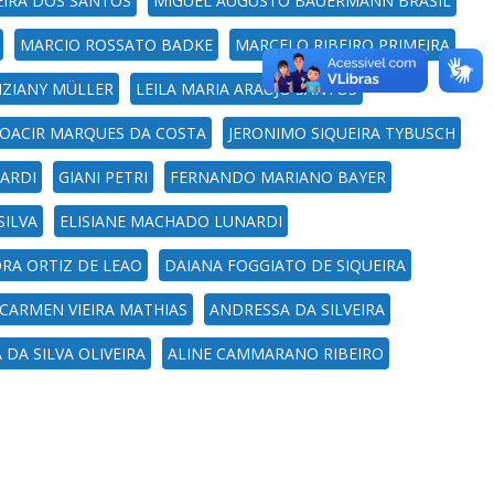
EIRA DOS SANTOS
MIGUEL AUGUSTO BAUERMANN BRASIL
MARCIO ROSSATO BADKE
MARCELO RIBEIRO PRIMEIRA
IZIANY MÜLLER
LEILA MARIA ARAUJO SANTOS
JOACIR MARQUES DA COSTA
JERONIMO SIQUEIRA TYBUSCH
NARDI
GIANI PETRI
FERNANDO MARIANO BAYER
SILVA
ELISIANE MACHADO LUNARDI
RA ORTIZ DE LEAO
DAIANA FOGGIATO DE SIQUEIRA
CARMEN VIEIRA MATHIAS
ANDRESSA DA SILVEIRA
DA SILVA OLIVEIRA
ALINE CAMMARANO RIBEIRO