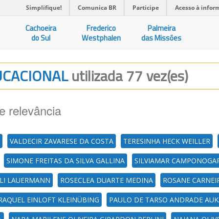
Simplifique!
Comunica BR
Participe
Acesso à infor
Cachoeira
Frederico
Palmeira
do Sul
Westphalen
das Missões
DUCACIONAL
utilizada 77 vez(es)
e relevância
VALDECIR ZAVARESE DA COSTA
TERESINHA HECK WEILLER
SIMONE FREITAS DA SILVA GALLINA
SILVIAMAR CAMPONOGA
OLI LAUERMANN
ROSECLEA DUARTE MEDINA
ROSANE CARNEI
RAQUEL EINLOFT KLEINÜBING
PAULO DE TARSO ANDRADE AUK