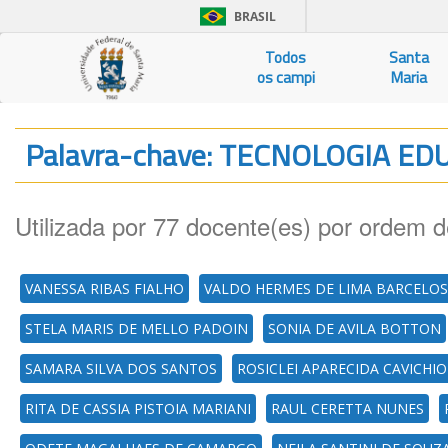
BRASIL
Todos
Santa
os campi
Maria
Palavra-chave: TECNOLOGIA E
Utilizada por 77 docente(es) por ordem d
VANESSA RIBAS FIALHO
VALDO HERMES DE LIMA BARCELOS
STELA MARIS DE MELLO PADOIN
SONIA DE AVILA BOTTON
SAMARA SILVA DOS SANTOS
ROSICLEI APARECIDA CAVICHI
RITA DE CASSIA PISTOIA MARIANI
RAUL CERETTA NUNES