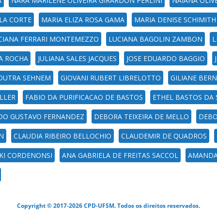
A
NARA MARILENE OLIVEIRA GIRARDON PERLINI
NAIANA OLIV
LA CORTE
MARIA ELIZA ROSA GAMA
MARIA DENISE SCHIMITH
CIANA FERRARI MONTEMEZZO
LUCIANA BAGOLIN ZAMBON
L
A ROCHA
JULIANA SALES JACQUES
JOSE EDUARDO BAGGIO
 DUTRA SEHNEM
GIOVANI RUBERT LIBRELOTTO
GILIANE BER
LLER
FABIO DA PURIFICACAO DE BASTOS
ETHEL BASTOS DA 
DO GUSTAVO FERNANDEZ
DEBORA TEIXEIRA DE MELLO
DEBO
N
CLAUDIA RIBEIRO BELLOCHIO
CLAUDEMIR DE QUADROS
KI CORDENONSI
ANA GABRIELA DE FREITAS SACCOL
AMANDA 
Copyright © 2017-2026 CPD-UFSM. Todos os direitos reservados.