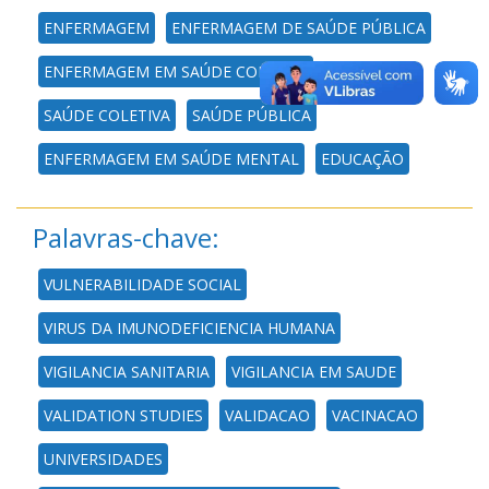
ENFERMAGEM
ENFERMAGEM DE SAÚDE PÚBLICA
ENFERMAGEM EM SAÚDE COLETIVA
SAÚDE COLETIVA
SAÚDE PÚBLICA
ENFERMAGEM EM SAÚDE MENTAL
EDUCAÇÃO
Palavras-chave:
VULNERABILIDADE SOCIAL
VIRUS DA IMUNODEFICIENCIA HUMANA
VIGILANCIA SANITARIA
VIGILANCIA EM SAUDE
VALIDATION STUDIES
VALIDACAO
VACINACAO
UNIVERSIDADES