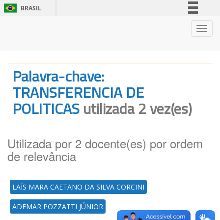
BRASIL
Simplifique!
Nave
Comunica BR
Participe
Acesso à informação
Palavra-chave:
Legislação
TRANSFERENCIA DE
Canais
POLITICAS
utilizada 2 vez(es)
Utilizada por 2 docente(es) por ordem
de relevância
LAÍS MARA CAETANO DA SILVA CORCINI
ADEMAR POZZATTI JÚNIOR