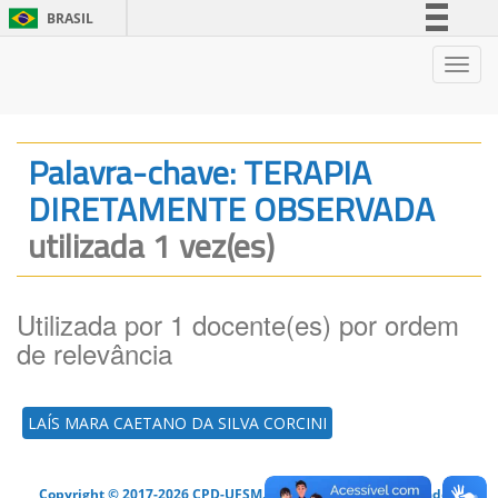
BRASIL
Simplifique!
Nave
Comunica BR
Participe
Acesso à informação
Palavra-chave: TERAPIA
Legislação
DIRETAMENTE OBSERVADA
Canais
utilizada 1 vez(es)
Utilizada por 1 docente(es) por ordem
de relevância
LAÍS MARA CAETANO DA SILVA CORCINI
Copyright © 2017-2026 CPD-UFSM. Todos os direitos reservados.