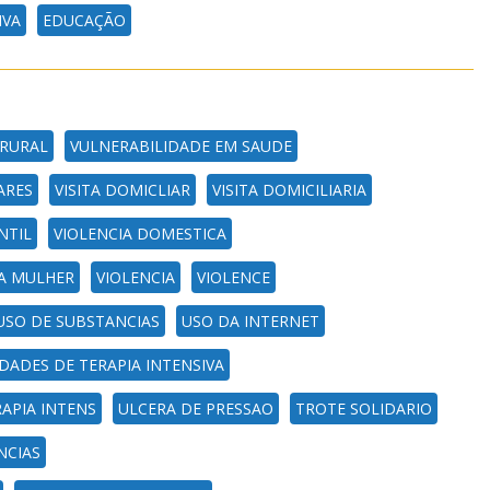
IVA
EDUCAÇÃO
RURAL
VULNERABILIDADE EM SAUDE
ARES
VISITA DOMICLIAR
VISITA DOMICILIARIA
NTIL
VIOLENCIA DOMESTICA
 A MULHER
VIOLENCIA
VIOLENCE
USO DE SUBSTANCIAS
USO DA INTERNET
DADES DE TERAPIA INTENSIVA
APIA INTENS
ULCERA DE PRESSAO
TROTE SOLIDARIO
NCIAS