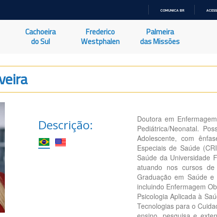
COMUNICA BR
ACESS
IR
PARA
Cachoeira
Frederico
Palmeira
O
CONTEÚDO
do Sul
Westphalen
das Missões
veira
Doutora em Enfermagem.
Descrição:
Pediátrica/Neonatal. Po
Adolescente, com ênfa
Especiais de Saúde (CR
Saúde da Universidade 
atuando nos cursos de
Graduação em Saúde e Ru
incluindo Enfermagem Obs
Psicologia Aplicada à Sa
Tecnologias para o Cuida
ensino, pesquisa e exte