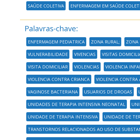
SAÚDE COLETIVA
ENFERMAGEM EM SAÚDE COLET
Palavras-chave:
ENFERMAGEM PEDIATRICA
ZONA RURAL;
ZONA 
VULNERABILIDADE
VIVENCIAS
VISITAS DOMICILI
VISITA DOMICILIAR
VIOLENCIAS
VIOLENCIA INFA
VIOLENCIA CONTRA CRIANCA
VIOLENCIA CONTRA
VAGINOSE BACTERIANA
USUARIOS DE DROGAS
UNIDADES DE TERAPIA INTENSIVA NEONATAL
UNI
UNIDADE DE TERAPIA INTENSIVA
UNIDADE DE TER
TRANSTORNOS RELACIONADOS AO USO DE SUBSTA