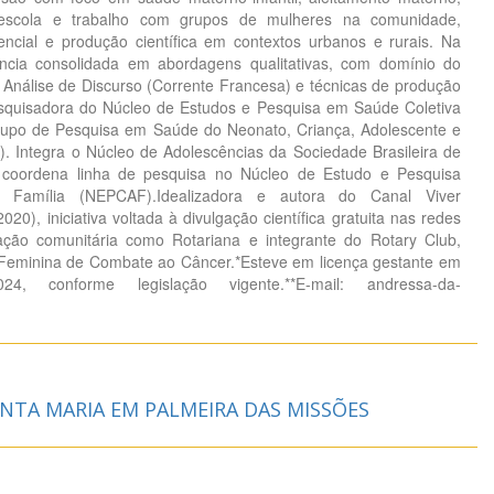
 escola e trabalho com grupos de mulheres na comunidade,
stencial e produção científica em contextos urbanos e rurais. Na
ência consolidada em abordagens qualitativas, com domínio do
, Análise de Discurso (Corrente Francesa) e técnicas de produção
quisadora do Núcleo de Estudos e Pesquisa em Saúde Coletiva
po de Pesquisa em Saúde do Neonato, Criança, Adolescente e
 Integra o Núcleo de Adolescências da Sociedade Brasileira de
e coordena linha de pesquisa no Núcleo de Estudo e Pesquisa
e Família (NEPCAF).Idealizadora e autora do Canal Viver
0), iniciativa voltada à divulgação científica gratuita nas redes
pação comunitária como Rotariana e integrante do Rotary Club,
Feminina de Combate ao Câncer.*Esteve em licença gestante em
4, conforme legislação vigente.**E-mail: andressa-da-
NTA MARIA EM PALMEIRA DAS MISSÕES