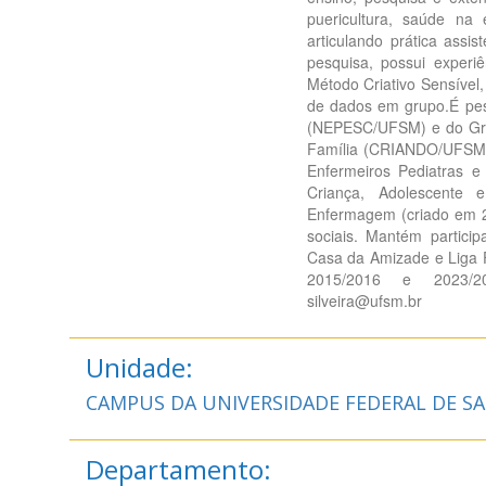
puericultura, saúde na
articulando prática assi
pesquisa, possui experi
Método Criativo Sensível
de dados em grupo.É pes
(NEPESC/UFSM) e do Gru
Família (CRIANDO/UFSM).
Enfermeiros Pediatras 
Criança, Adolescente 
Enfermagem (criado em 202
sociais. Mantém partici
Casa da Amizade e Liga 
2015/2016 e 2023/202
silveira@ufsm.br
Unidade:
CAMPUS DA UNIVERSIDADE FEDERAL DE SA
Departamento: