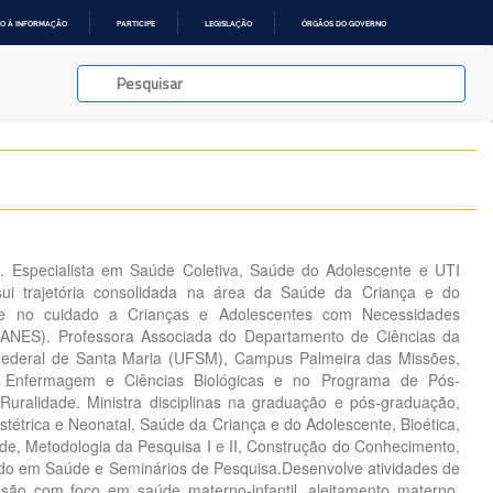
O À INFORMAÇÃO
PARTICIPE
LEGISLAÇÃO
ÓRGÃOS DO GOVERNO
 Especialista em Saúde Coletiva, Saúde do Adolescente e UTI
ssui trajetória consolidada na área da Saúde da Criança e do
se no cuidado a Crianças e Adolescentes com Necessidades
IANES). Professora Associada do Departamento de Ciências da
Federal de Santa Maria (UFSM), Campus Palmeira das Missões,
 Enfermagem e Ciências Biológicas e no Programa de Pós-
ralidade. Ministra disciplinas na graduação e pós-graduação,
tétrica e Neonatal, Saúde da Criança e do Adolescente, Bioética,
úde, Metodologia da Pesquisa I e II, Construção do Conhecimento,
do em Saúde e Seminários de Pesquisa.Desenvolve atividades de
nsão com foco em saúde materno-infantil, aleitamento materno,