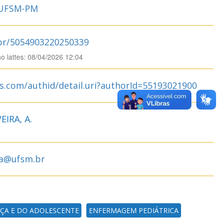
 UFSM-PM
.br/5054903220250339
no lattes: 08/04/2026 12:04
s.com/authid/detail.uri?authorId=55193021900
EIRA, A.
ra@ufsm.br
ÇA E DO ADOLESCENTE
ENFERMAGEM PEDIÁTRICA