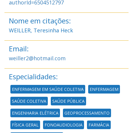
authorId=6504512797
Nome em citações:
WEILLER, Teresinha Heck
Email:
weiller2@hotmail.com
Especialidades:
ENFERMAGEM EM SAÚDE COLETIVA
ENFERMAGEM
SAÚDE COLETIVA
SAÚDE PÚBLICA
ENGENHARIA ELÉTRICA
GEOPROCESSAMENTO
FÍSICA GERAL
FONOAUDIOLOGIA
FARMÁCIA