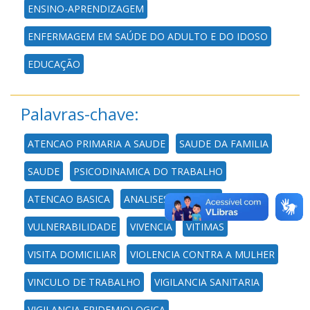
ENSINO-APRENDIZAGEM
ENFERMAGEM EM SAÚDE DO ADULTO E DO IDOSO
EDUCAÇÃO
Palavras-chave:
ATENCAO PRIMARIA A SAUDE
SAUDE DA FAMILIA
SAUDE
PSICODINAMICA DO TRABALHO
ATENCAO BASICA
ANALISES ESPACIAIS
VULNERABILIDADE
VIVENCIA
VITIMAS
VISITA DOMICILIAR
VIOLENCIA CONTRA A MULHER
VINCULO DE TRABALHO
VIGILANCIA SANITARIA
VIGILANCIA EPIDEMIOLOGICA