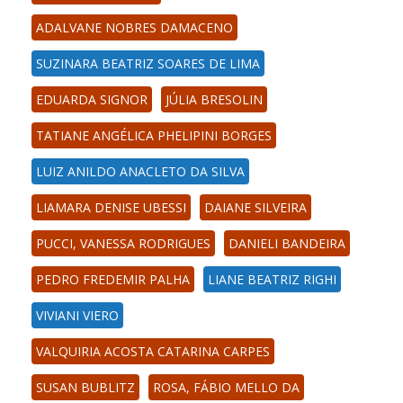
ADALVANE NOBRES DAMACENO
SUZINARA BEATRIZ SOARES DE LIMA
EDUARDA SIGNOR
JÚLIA BRESOLIN
TATIANE ANGÉLICA PHELIPINI BORGES
LUIZ ANILDO ANACLETO DA SILVA
LIAMARA DENISE UBESSI
DAIANE SILVEIRA
PUCCI, VANESSA RODRIGUES
DANIELI BANDEIRA
PEDRO FREDEMIR PALHA
LIANE BEATRIZ RIGHI
VIVIANI VIERO
VALQUIRIA ACOSTA CATARINA CARPES
SUSAN BUBLITZ
ROSA, FÁBIO MELLO DA