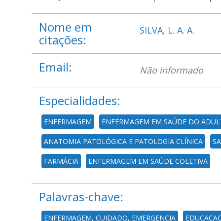
Nome em
SILVA, L. A. A.
citações:
Email:
Não informado
Especialidades:
ENFERMAGEM
ENFERMAGEM EM SAÚDE DO ADUL
ANATOMIA PATOLÓGICA E PATOLOGIA CLÍNICA
SA
FARMÁCIA
ENFERMAGEM EM SAÚDE COLETIVA
Palavras-chave:
ENFERMAGEM, CUIDADO, EMERGENCIA
EDUCACA