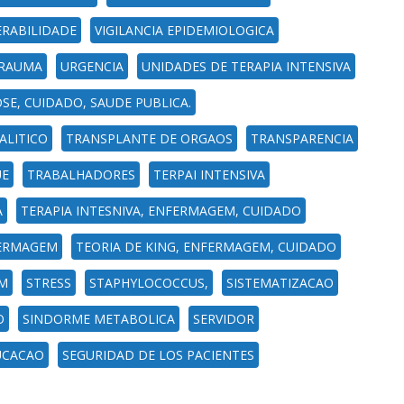
RABILIDADE
VIGILANCIA EPIDEMIOLOGICA
TRAUMA
URGENCIA
UNIDADES DE TERAPIA INTENSIVA
E, CUIDADO, SAUDE PUBLICA.
ALITICO
TRANSPLANTE DE ORGAOS
TRANSPARENCIA
UE
TRABALHADORES
TERPAI INTENSIVA
A
TERAPIA INTESNIVA, ENFERMAGEM, CUIDADO
FERMAGEM
TEORIA DE KING, ENFERMAGEM, CUIDADO
M
STRESS
STAPHYLOCOCCUS,
SISTEMATIZACAO
O
SINDORME METABOLICA
SERVIDOR
UCACAO
SEGURIDAD DE LOS PACIENTES