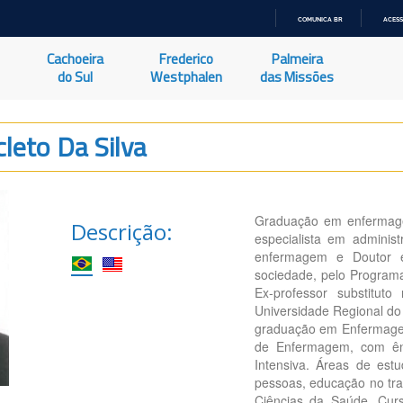
COMUNICA BR
ACESS
IR
PARA
Cachoeira
Frederico
Palmeira
O
CONTEÚDO
do Sul
Westphalen
das Missões
cleto Da Silva
Graduação em enfermagem 
Descrição:
especialista em adminis
enfermagem e Doutor e
sociedade, pelo Program
Ex-professor substitut
Universidade Regional do
graduação em Enfermagem,
de Enfermagem, com ênf
Intensiva. Áreas de est
pessoas, educação no tra
Ciências da Saúde, Cur