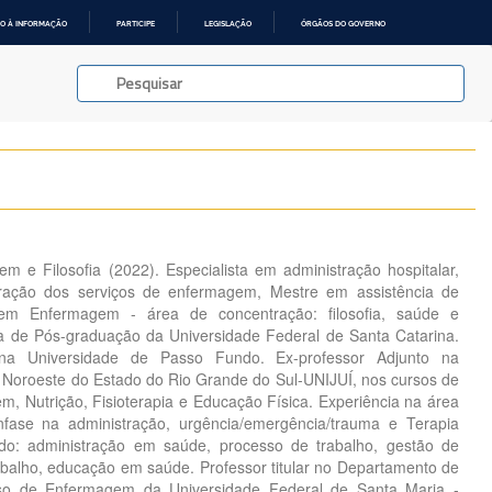
O À INFORMAÇÃO
PARTICIPE
LEGISLAÇÃO
ÓRGÃOS DO GOVERNO
e Filosofia (2022). Especialista em administração hospitalar,
tração dos serviços de enfermagem, Mestre em assistência de
m Enfermagem - área de concentração: filosofia, saúde e
a de Pós-graduação da Universidade Federal de Santa Catarina.
o na Universidade de Passo Fundo. Ex-professor Adjunto na
 Noroeste do Estado do Rio Grande do Sul-UNIJUÍ, nos cursos de
 Nutrição, Fisioterapia e Educação Física. Experiência na área
ase na administração, urgência/emergência/trauma e Terapia
udo: administração em saúde, processo de trabalho, gestão de
balho, educação em saúde. Professor titular no Departamento de
so de Enfermagem da Universidade Federal de Santa Maria -