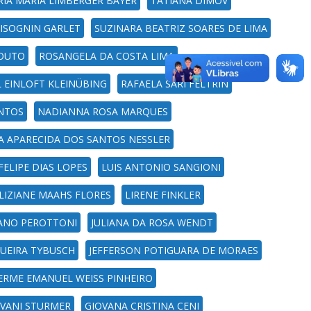
RIA MARIA LIMBERGER BAYER
TATIANA DIMOV
ISOGNIN GARLET
SUZINARA BEATRIZ SOARES DE LIMA
COUTO
ROSANGELA DA COSTA LIMA
 EINLOFT KLEINÜBING
RAFAELA SARI FELTRIN
ANTOS
NADIANNA ROSA MARQUES
A APARECIDA DOS SANTOS NESSLER
 FELIPE DIAS LOPES
LUIS ANTONIO SANGIONI
LIZIANE MAAHS FLORES
LIRENE FINKLER
IANO PEROTTONI
JULIANA DA ROSA WENDT
QUEIRA TYBUSCH
JEFFERSON POTIGUARA DE MORAES
ERME EMANUEL WEISS PINHEIRO
OVANI STURMER
GIOVANA CRISTINA CENI