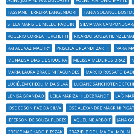
ALINE JOSIANE WACLAWOVSKY
VOLNEI ANTONIO MATTE
TASSIANE FERREIRA LANGENDORF
TANIA SOLANGE BOSI 
STELA MARIS DE MELLO PADOIN
SILVIAMAR CAMPONOGAR
ROGERIO CORREA TURCHETTI
RICARDO SOUZA HEINZELM
RAFAEL VAZ MACHRY
PRISCILA ORLANDI BARTH
NARA MA
MONALISA DIAS DE SIQUEIRA
MELISSA MEDEIROS BRAZ
MARIA LAURA BRACCINI FAGUNDES
MARCIO ROSSATO BAD
LUCIÉLEM CHEQUIM DA SILVA
LUCIANE SANCHOTENE ETCH
LENISA BRANDÃO
LEILA MARIZA HILDEBRANDT
LAÍS MA
JOSE EDSON PAZ DA SILVA
JOSE ALEXANDRE MAGRINI PIGA
JEFERSON DE SOUZA FLORES
JAQUELINE ARBOIT
JANA G
GREICE MACHADO PIESZAK
GRAZIELE DE LIMA DALMOLIN