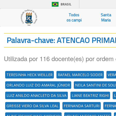
BRASIL
Todos
Santa
os campi
Maria
Palavra-chave: ATENCAO PRIM
Utilizada por 116 docente(es) por ordem 
TERESINHA HECK WEILLER
RAFAEL MARCELO SODER
VERA
ORLANDO LUIZ DO AMARAL JÚNIOR
NEILA SANTINI DE SO
LUIZ ANILDO ANACLETO DA SILVA
LIANE BEATRIZ RIGHI
GREISSE VIERO DA SILVA LEAL
FERNANDA SARTURI
FERNA