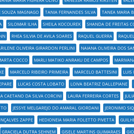
VANIA MARIA FIGHERA OLIVO
VANESSA RAMOS KIRSTEN
VALE
DE SOUZA MAGNAGO
TANIA FERNANDES SILVA
TANEA MARIA B
A
SILOMAR ILHA
SHEILA KOCOUREK
SHANDA DE FREITAS 
ANN
RHEA SILVIA DE AVILA SOARES
RAQUEL GUERRA
RAQUEL
RILENE OLIVEIRA GIRARDON PERLINI
NAIANA OLIVEIRA DOS S
MARTA COCCO
MARLI MATIKO ANRAKU DE CAMPOS
MARIVAN
KE
MARCELO RIBEIRO PRIMEIRA
MARCELO BATTESINI
LUIS
EPARE
LUCAS COSTA LOBATO
LOIVA BEATRIZ DALLEPIANE
RA CAETANO DA SILVA CORCINI
LAURA FERREIRA CORTES
JUL
TTO
JESSYE MELGAREJO DO AMARAL GIORDANI
JERONIMO SI
ONÇALVES ZAPPE
HEDIONEIA MARIA FOLETTO PIVETTA
GUILH
GRACIELA DUTRA SEHNEM
GISELE MARTINS GUIMARAES
GI