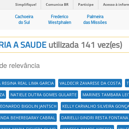
Simplifique!
Comunica BR
Participe
Acesso à infor
Cachoeira
Frederico
Palmeira
do Sul
Westphalen
das Missões
ARIA A SAUDE
utilizada 141 vez(es)
de relevância
 REGINA REAL LIMA GARCIA
VALDECIR ZAVARESE DA COSTA
T
UZA
NATIELE DUTRA GOMES GULARTE
MARINES TAMBARA LEI
LEONARDO BIGOLIN JANTSCH
KELLY CARVALHO SILVEIRA GONÇ
NDA BEHEREGARAY CABRAL
DARIELLI GINDRI RESTA FONTANA