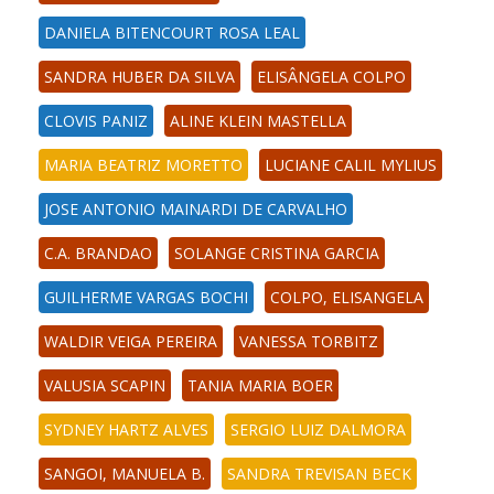
DANIELA BITENCOURT ROSA LEAL
SANDRA HUBER DA SILVA
ELISÂNGELA COLPO
CLOVIS PANIZ
ALINE KLEIN MASTELLA
MARIA BEATRIZ MORETTO
LUCIANE CALIL MYLIUS
JOSE ANTONIO MAINARDI DE CARVALHO
C.A. BRANDAO
SOLANGE CRISTINA GARCIA
GUILHERME VARGAS BOCHI
COLPO, ELISANGELA
WALDIR VEIGA PEREIRA
VANESSA TORBITZ
VALUSIA SCAPIN
TANIA MARIA BOER
SYDNEY HARTZ ALVES
SERGIO LUIZ DALMORA
SANGOI, MANUELA B.
SANDRA TREVISAN BECK