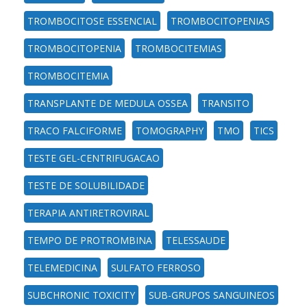
TROMBOCITOSE ESSENCIAL
TROMBOCITOPENIAS
TROMBOCITOPENIA
TROMBOCITEMIAS
TROMBOCITEMIA
TRANSPLANTE DE MEDULA OSSEA
TRANSITO
TRACO FALCIFORME
TOMOGRAPHY
TMO
TICS
TESTE GEL-CENTRIFUGACAO
TESTE DE SOLUBILIDADE
TERAPIA ANTIRETROVIRAL
TEMPO DE PROTROMBINA
TELESSAUDE
TELEMEDICINA
SULFATO FERROSO
SUBCHRONIC TOXICITY
SUB-GRUPOS SANGUINEOS