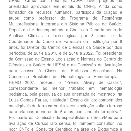
UFSM, Curso com nota na CAPE. Teve projetos de
orientados aprovados em editais do CNPq. Ainda como
formador de recursos humanos, participou da criação e
atuou como professor do Programa de Residência
Multiprofissional Integrada em Sistema Público de Saúde.
Depois de ter desempenhado a Chefia do Departamento de
Análises Clínicas e Toxicológicas por 8 anos, e de
Coordenador do Curso de Farmácia da Instituição por 6
anos, foi Diretor do Centro de Ciências da Saúde por dois
períodos, de 2014 a 2018 e de 2018 a 2022. Foi presidente
da Comissão de Ensino Legislação e Normas do Centro de
Ciências da Saúde da UFSM e da Comissão de Avaliação
para acesso à Classe de Professor Associado. No
Congresso Brasileiro de Hematologia e Hemoterapia -
HEMO 2007, recebeu o "Prêmio Alvary de Castro",
correspondente ao melhor trabalho em hematologia
pediátrica, pela pesquisa de sua orientada de mestrado Íria
Luiza Gomes Farias, intitulada " Ensaio clínico: comprimidos
mastigáveis de ferro carbonila versus solução sulfato ferroso
para crianças menores de 6 anos, com anemia ferroptriva".
Fez parte da Comissão de especialistas do Sesu/Mec para
avaliação de Cursos lato sensu, foi também consultor "Ad
hoc" CNPq e Consultor Científico na área de Bioquímica e