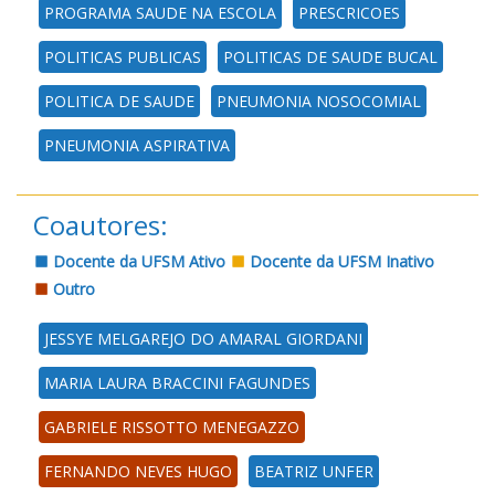
PROGRAMA SAUDE NA ESCOLA
PRESCRICOES
POLITICAS PUBLICAS
POLITICAS DE SAUDE BUCAL
POLITICA DE SAUDE
PNEUMONIA NOSOCOMIAL
PNEUMONIA ASPIRATIVA
Coautores:
Docente da UFSM Ativo
Docente da UFSM Inativo
Outro
JESSYE MELGAREJO DO AMARAL GIORDANI
MARIA LAURA BRACCINI FAGUNDES
GABRIELE RISSOTTO MENEGAZZO
FERNANDO NEVES HUGO
BEATRIZ UNFER