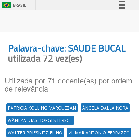
BRASIL
Simplifique!
Nave
Comunica BR
Participe
Acesso à informação
Palavra-chave: SAUDE BUCAL
Legislação
utilizada 72 vez(es)
Canais
Utilizada por 71 docente(es) por ordem
de relevância
PATRÍCIA KOLLING MARQUEZAN
ÂNGELA DALLA NORA
WÂNEZA DIAS BORGES HIRSCH
WALTER PRIESNITZ FILHO
VILMAR ANTONIO FERRAZZO