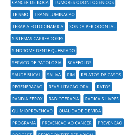
CANCER DE BOCA
TUMORES ODONTOGENICOS
TRISMO
TRANSILUMINACAO
TERAPIA FOTODINAMICA
SONDA PERIODONTAL
SISTEMAS CARREADORES
SINDROME DENTE QUEBRADO
SERVICO DE PATOLOGIA
SCAFFOLDS
SAUDE BUCAL
SALIVA
RIM
RELATOS DE CASOS
REGENERACAO
REABILITACAO ORAL
RATOS
RANDIA FEROX
RADIOTERAPIA
RADICAIS LIVRES
QUIMIOPREVENCAO
QUALIDADE DE VIDA
PROGRAMA
PREVENCAO AO CANCER
PREVENCAO
PODCAST
PERIODONTITE PERIAPICAL