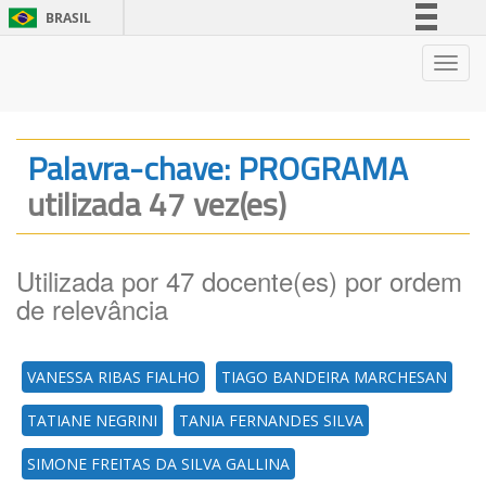
BRASIL
Simplifique!
Nave
Comunica BR
Participe
Acesso à informação
Palavra-chave: PROGRAMA
Legislação
utilizada 47 vez(es)
Canais
Utilizada por 47 docente(es) por ordem
de relevância
VANESSA RIBAS FIALHO
TIAGO BANDEIRA MARCHESAN
TATIANE NEGRINI
TANIA FERNANDES SILVA
SIMONE FREITAS DA SILVA GALLINA