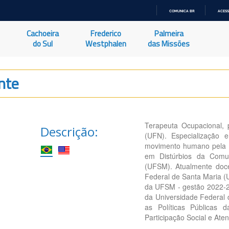
COMUNICA BR
ACESS
IR
PARA
Cachoeira
Frederico
Palmeira
O
CONTEÚDO
do Sul
Westphalen
das Missões
nte
Terapeuta Ocupacional, p
Descrição:
(UFN). Especialização 
movimento humano pela U
em Distúrbios da Comu
(UFSM). Atualmente doc
Federal de Santa Maria (
da UFSM - gestão 2022-
da Universidade Federal 
as Políticas Públicas d
Participação Social e At