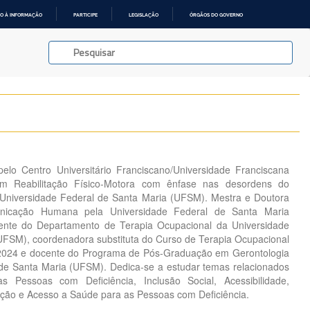
O À INFORMAÇÃO
PARTICIPE
LEGISLAÇÃO
ÓRGÃOS DO GOVERNO
elo Centro Universitário Franciscano/Universidade Franciscana
em Reabilitação Físico-Motora com ênfase nas desordens do
niversidade Federal de Santa Maria (UFSM). Mestra e Doutora
nicação Humana pela Universidade Federal de Santa Maria
ente do Departamento de Terapia Ocupacional da Universidade
UFSM), coordenadora substituta do Curso de Terapia Ocupacional
2024 e docente do Programa de Pós-Graduação em Gerontologia
de Santa Maria (UFSM). Dedica-se a estudar temas relacionados
as Pessoas com Deficiência, Inclusão Social, Acessibilidade,
enção e Acesso a Saúde para as Pessoas com Deficiência.