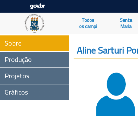
Todos
Santa
os campi
Maria
Sobre
Aline Sarturi Po
Produção
Projetos
Gráficos