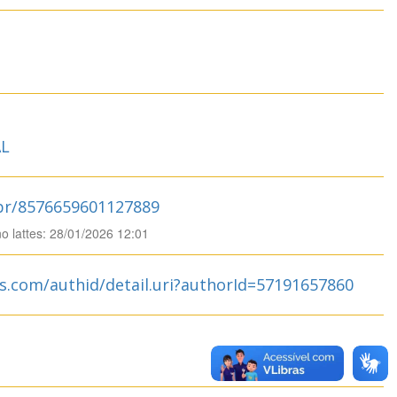
L
.br/8576659601127889
no lattes: 28/01/2026 12:01
s.com/authid/detail.uri?authorId=57191657860