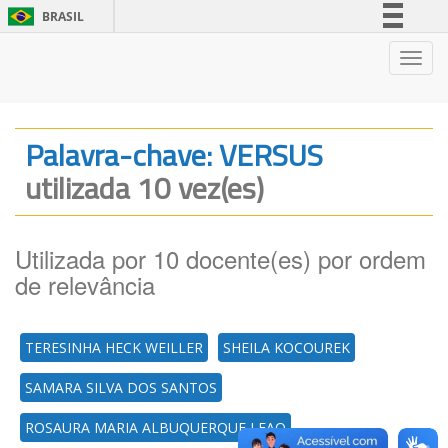
BRASIL
Simplifique!
Nave
Comunica BR
Participe
Acesso à informação
Palavra-chave: VERSUS
Legislação
utilizada 10 vez(es)
Canais
Utilizada por 10 docente(es) por ordem
de relevância
TERESINHA HECK WEILLER
SHEILA KOCOUREK
SAMARA SILVA DOS SANTOS
ROSAURA MARIA ALBUQUERQUE LEAO