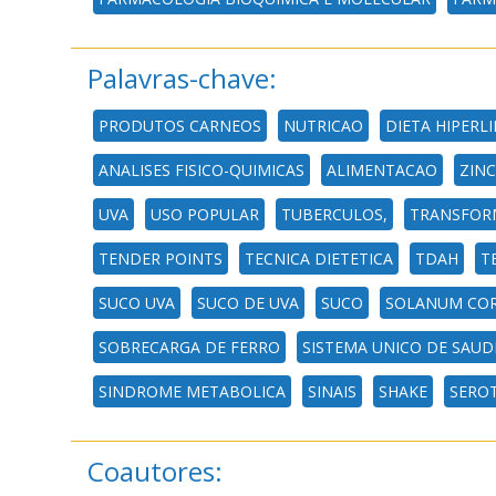
Palavras-chave:
PRODUTOS CARNEOS
NUTRICAO
DIETA HIPERLI
ANALISES FISICO-QUIMICAS
ALIMENTACAO
ZIN
UVA
USO POPULAR
TUBERCULOS,
TRANSFORM
TENDER POINTS
TECNICA DIETETICA
TDAH
T
SUCO UVA
SUCO DE UVA
SUCO
SOLANUM CO
SOBRECARGA DE FERRO
SISTEMA UNICO DE SAUD
SINDROME METABOLICA
SINAIS
SHAKE
SERO
Coautores: