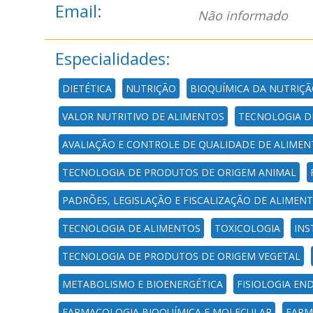
Email:
Não informado
Especialidades:
DIETÉTICA
NUTRIÇÃO
BIOQUÍMICA DA NUTRIÇ
VALOR NUTRITIVO DE ALIMENTOS
TECNOLOGIA DE
AVALIAÇÃO E CONTROLE DE QUALIDADE DE ALIMEN
TECNOLOGIA DE PRODUTOS DE ORIGEM ANIMAL
PADRÕES, LEGISLAÇÃO E FISCALIZAÇÃO DE ALIMEN
TECNOLOGIA DE ALIMENTOS
TOXICOLOGIA
INS
TECNOLOGIA DE PRODUTOS DE ORIGEM VEGETAL
METABOLISMO E BIOENERGÉTICA
FISIOLOGIA EN
FARMACOLOGIA BIOQUÍMICA E MOLECULAR
FARM