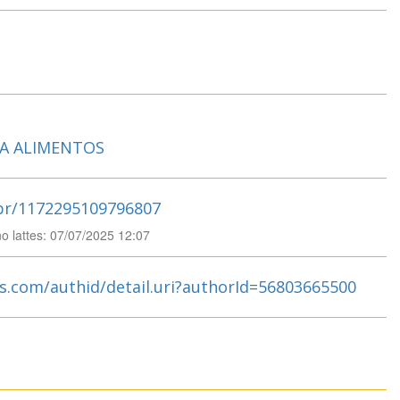
IA ALIMENTOS
.br/1172295109796807
no lattes: 07/07/2025 12:07
s.com/authid/detail.uri?authorId=56803665500