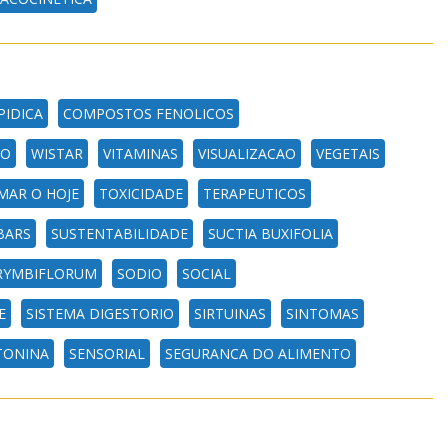
PIDICA
COMPOSTOS FENOLICOS
CO
WISTAR
VITAMINAS
VISUALIZACAO
VEGETAIS
AR O HOJE
TOXICIDADE
TERAPEUTICOS
BARS
SUSTENTABILIDADE
SUCTIA BUXIFOLIA
RYMBIFLORUM
SODIO
SOCIAL
E
SISTEMA DIGESTORIO
SIRTUINAS
SINTOMAS
TONINA
SENSORIAL
SEGURANCA DO ALIMENTO