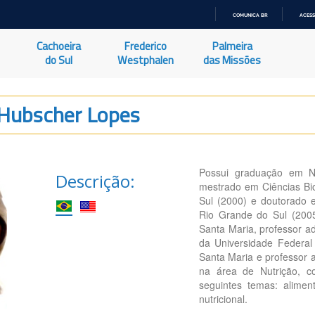
COMUNICA BR
ACESS
IR
PARA
Cachoeira
Frederico
Palmeira
O
CONTEÚDO
do Sul
Westphalen
das Missões
 Hubscher Lopes
Possui graduação em Nu
Descrição:
mestrado em Ciências Bio
Sul (2000) e doutorado e
Rio Grande do Sul (2005
Santa Maria, professor a
da Universidade Federal
Santa Maria e professor 
na área de Nutrição, c
seguintes temas: aliment
nutricional.