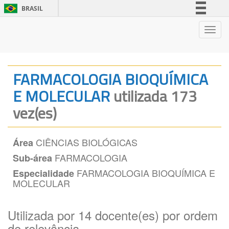
BRASIL
Simplifique!
Nave
Comunica BR
Participe
Acesso à informação
FARMACOLOGIA BIOQUÍMICA
Legislação
E MOLECULAR
utilizada 173
Canais
vez(es)
CIÊNCIAS BIOLÓGICAS
Área
FARMACOLOGIA
Sub-área
FARMACOLOGIA BIOQUÍMICA E
Especialidade
MOLECULAR
Utilizada por 14 docente(es) por ordem
de relevância