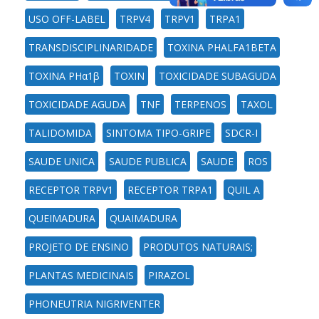
USO OFF-LABEL
TRPV4
TRPV1
TRPA1
TRANSDISCIPLINARIDADE
TOXINA PHALFA1BETA
TOXINA PHα1β
TOXIN
TOXICIDADE SUBAGUDA
TOXICIDADE AGUDA
TNF
TERPENOS
TAXOL
TALIDOMIDA
SINTOMA TIPO-GRIPE
SDCR-I
SAUDE UNICA
SAUDE PUBLICA
SAUDE
ROS
RECEPTOR TRPV1
RECEPTOR TRPA1
QUIL A
QUEIMADURA
QUAIMADURA
PROJETO DE ENSINO
PRODUTOS NATURAIS;
PLANTAS MEDICINAIS
PIRAZOL
PHONEUTRIA NIGRIVENTER