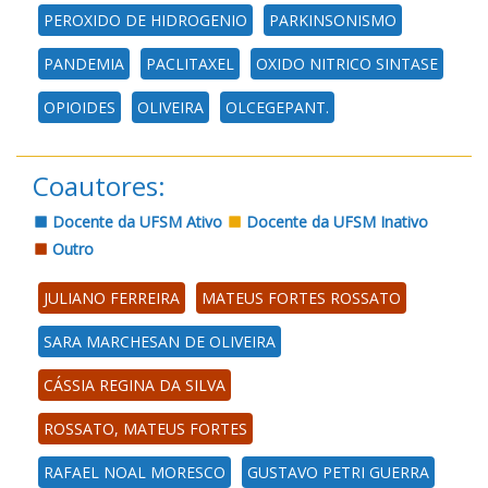
PEROXIDO DE HIDROGENIO
PARKINSONISMO
PANDEMIA
PACLITAXEL
OXIDO NITRICO SINTASE
OPIOIDES
OLIVEIRA
OLCEGEPANT.
Coautores:
Docente da UFSM Ativo
Docente da UFSM Inativo
Outro
JULIANO FERREIRA
MATEUS FORTES ROSSATO
SARA MARCHESAN DE OLIVEIRA
CÁSSIA REGINA DA SILVA
ROSSATO, MATEUS FORTES
RAFAEL NOAL MORESCO
GUSTAVO PETRI GUERRA