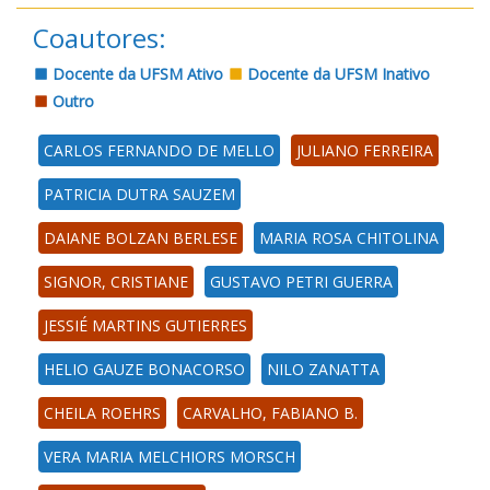
Coautores:
Docente da UFSM Ativo
Docente da UFSM Inativo
Outro
CARLOS FERNANDO DE MELLO
JULIANO FERREIRA
PATRICIA DUTRA SAUZEM
DAIANE BOLZAN BERLESE
MARIA ROSA CHITOLINA
SIGNOR, CRISTIANE
GUSTAVO PETRI GUERRA
JESSIÉ MARTINS GUTIERRES
HELIO GAUZE BONACORSO
NILO ZANATTA
CHEILA ROEHRS
CARVALHO, FABIANO B.
VERA MARIA MELCHIORS MORSCH