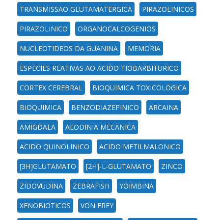
TRANSMISSAO GLUTAMATERGICA
PIRAZOLINICOS
PIRAZOLINICO
ORGANOCALCOGENIOS
NUCLEOTIDEOS DA GUANINA
MEMORIA
ESPECIES REATIVAS AO ACIDO TIOBARBITURICO
CORTEX CEREBRAL
BIOQUIMICA TOXICOLOGICA
BIOQUIMICA
BENZODIAZEPINICO
ARCAINA
AMIGDALA
ALODINIA MECANICA
ACIDO QUINOLINICO
ACIDO METILMALONICO
[3H]GLUTAMATO
[2H]-L-GLUTAMATO
ZINCO
ZIDOVUDINA
ZEBRAFISH
YOIMBINA
XENOBIOTICOS
VON FREY