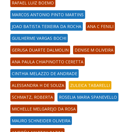
RAFAEL LUIZ BOEMO
MARCOS ANTONIO PINTO MARTINS
JOAO BATISTA TEIXEIRA DA ROCHA
ANA C FENILI
GUILHERME VARGAS BOCHI
GERUSA DUARTE DALMOLIN
DENISE M OLIVEIRA
ANA PAULA CHIAPINOTTO CERETTA
CINTHIA MELAZZO DE ANDRADE
ALESSANDRA H DE SOUZA
ZULEICA TABARELLI
SCHMATZ, ROBERTA
ROSELIA MARIA SPANEVELLO
MICHELLE MELGAREJO DA ROSA
MAURO SCHNEIDER OLIVEIRA