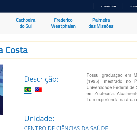
COMUNICA BR
ACESS
IR
PARA
Cachoeira
Frederico
Palmeira
O
CONTEÚDO
do Sul
Westphalen
das Missões
Da Costa
Possui graduação em Me
Descrição:
(1995), mestrado no 
Universidade Federal de
em Zootecnia. Atualment
Tem experiência na área 
Unidade:
CENTRO DE CIÊNCIAS DA SAÚDE