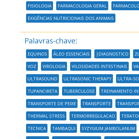
FISIOLOGIA
FARMACOLOGIA GERAL
FARMACOLO
EXIGÊNCIAS NUTRICIONAIS DOS ANIMAIS
Palavras-chave:
EQUINOS
ÃLEO ESSENCIAIS
|DIAGNOSTICO
Z
VOZ
VIROLOGIA
VILOSIDADES INTESTINAIS
VA
ULTRASOUND
ULTRASONIC THERAPY
ULTRA-SO
TUPANCIRETA
TUBERCULOSE
TREINAMENTO IN
TRANSPORTE DE PEIXE
TRANSPORTE
TRANSPO
THERMAL STRESS
TERMORREGULACAO
TERATO
TECNICA
TAMBAQUI
SYZYGIUM JAMBOLANUM