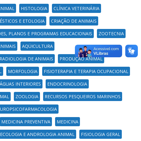
ANIMAL
HISTOLOGIA
CLÍNICA VETERINÁRIA
ÉSTICOS E ETOLOGIA
CRIAÇÃO DE ANIMAIS
ÇÕES, PLANOS E PROGRAMAS EDUCACIONAIS
ZOOTECNIA
NIMAIS
AQÜICULTURA
RADIOLOGIA DE ANIMAIS
PRODUÇÃO ANIMAL
L
MORFOLOGIA
FISIOTERAPIA E TERAPIA OCUPACIONAL
 ÁGUAS INTERIORES
ENDOCRINOLOGIA
IMAL
ZOOLOGIA
RECURSOS PESQUEIROS MARINHOS
UROPSICOFARMACOLOGIA
MEDICINA PREVENTIVA
MEDICINA
ECOLOGIA E ANDROLOGIA ANIMAL
FISIOLOGIA GERAL