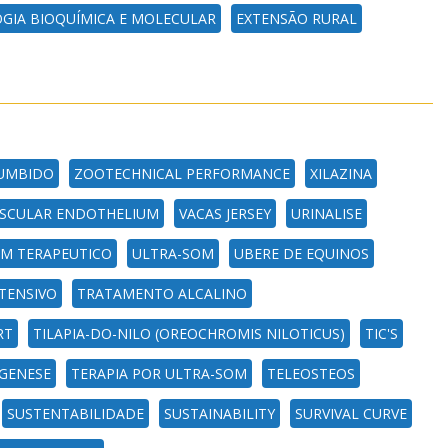
GIA BIOQUÍMICA E MOLECULAR
EXTENSÃO RURAL
UMBIDO
ZOOTECHNICAL PERFORMANCE
XILAZINA
SCULAR ENDOTHELIUM
VACAS JERSEY
URINALISE
M TERAPEUTICO
ULTRA-SOM
UBERE DE EQUINOS
TENSIVO
TRATAMENTO ALCALINO
RT
TILAPIA-DO-NILO (OREOCHROMIS NILOTICUS)
TIC'S
GENESE
TERAPIA POR ULTRA-SOM
TELEOSTEOS
SUSTENTABILIDADE
SUSTAINABILITY
SURVIVAL CURVE