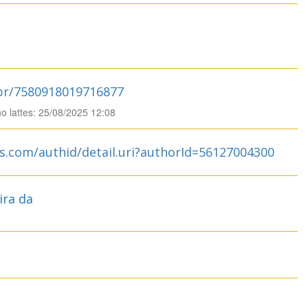
.br/7580918019716877
no lattes: 25/08/2025 12:08
s.com/authid/detail.uri?authorId=56127004300
ira da