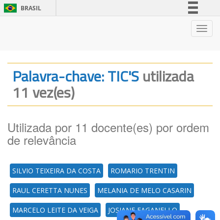
BRASIL
Simplifique!
Nave
Comunica BR
Participe
Acesso à informação
Palavra-chave: TIC'S
utilizada
Legislação
11 vez(es)
Canais
Utilizada por 11 docente(es) por ordem
de relevância
SILVIO TEIXEIRA DA COSTA
ROMARIO TRENTIN
RAUL CERETTA NUNES
MELANIA DE MELO CASARIN
MARCELO LEITE DA VEIGA
JOSIANE FAGANELLO