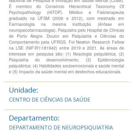
Nacional de Pesquisa e Inovação em Saúde Mental (CISM).
É membro do Consórcio Hierarchical Taxonomy Of
Psychopathology (HiTOP). Médico e Fisioterapeuta
graduado na UFSM (2006 e 2012), com mestrado em
Farmacologia na mesma instituição (ênfase em
neuropsicofarmacologia). Psiquiatra pelo Hospital de Clínicas
de Porto Alegre. Doutor em Psiquiatria e Ciências do
Comportamento pela UFRGS. Foi Newton Research Fellow
na LSE (NIF\R1\181942) entre 2019 e 2021. As áreas de
interesse em pesquisa são: (1) Nosologia psiquiátrica; (2)
Psiquiatria do desenvolvimento; (3) Epidemiologia
psiquiátrica; (4) Habilidades socioemocionais e saúde mental
e (5) Impacto da saúde mental em desfechos educacionais.
Unidade:
CENTRO DE CIÊNCIAS DA SAÚDE
Departamento:
DEPARTAMENTO DE NEUROPSIQUIATRIA