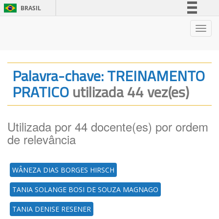
BRASIL
Simplifique!
Nave
Comunica BR
Participe
Acesso à informação
Palavra-chave: TREINAMENTO
Legislação
PRATICO
utilizada 44 vez(es)
Canais
Utilizada por 44 docente(es) por ordem
de relevância
WÂNEZA DIAS BORGES HIRSCH
TANIA SOLANGE BOSI DE SOUZA MAGNAGO
TANIA DENISE RESENER