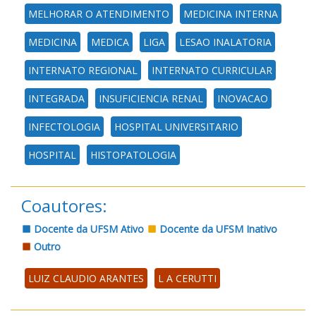
MELHORAR O ATENDIMENTO
MEDICINA INTERNA
MEDICINA
MEDICA
LIGA
LESAO INALATORIA
INTERNATO REGIONAL
INTERNATO CURRICULAR
INTEGRADA
INSUFICIENCIA RENAL
INOVACAO
INFECTOLOGIA
HOSPITAL UNIVERSITARIO
HOSPITAL
HISTOPATOLOGIA
Coautores:
Docente da UFSM Ativo
Docente da UFSM Inativo
Outro
LUIZ CLAUDIO ARANTES
L A CERUTTI