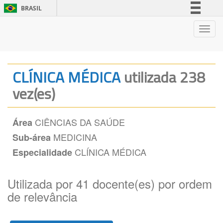
BRASIL
Simplifique!
Nave
Comunica BR
Participe
Acesso à informação
CLÍNICA MÉDICA
utilizada 238
Legislação
vez(es)
Canais
CIÊNCIAS DA SAÚDE
Área
MEDICINA
Sub-área
CLÍNICA MÉDICA
Especialidade
Utilizada por 41 docente(es) por ordem
de relevância