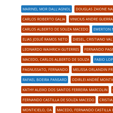
MARINEL MOR DALL'AGNOL
DOUGLAS ZAIONE N
CARLOS ROBERTO GALIA
VINICIUS ANDRE GUERRA
CARLOS ALBERTO DE SOUZA MACEDO
EWERTON 
ELIAS JOSUÉ RAMOS NETO
DIESEL, CRISTIANO VA
LEONARDO WAIHRICH GUTERRES
FERNANDO PAG
MACEDO, CARLOS ALBERTO DE SOUZA
FABIO LO
PAGNUSSATO, FERNANDO
MELISSA ORLANDIN P
RAFAEL BOEIRA PANSARD
ODIRLEI ANDRÉ MONTI
KATHY ALEIXO DOS SANTOS FERREIRA MARCOLIN
FERNANDO CASTILLA DE SOUZA MACEDO
CRISTI
MONTICIELO, OA
MACEDO, FERNANDO CASTILLA 