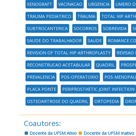
XENOGRAFT
VACINACAO
URGENCIA
UMERO D
TRAUMA PEDIATRICO
TRAUMA
TOTAL HIP ART
SUBTROCANTERICA
SOCORROS
SOBREVIDA
S
SAUDE DO TRABALHADOR
SAUDE
ROMANCE CO
REVISION OF TOTAL HIP ARTHROPLASTY
REVISAO
RECONSTRUCAO ACETABULAR
QUADRIL
PROSP
PREVALENCIA
POS-OPERATORIO
POS-MENOPAU
PLACA PONTE
PERIPROSTHETIC JOINT INFECTION
OSTEOARTROSE DO QUADRIL
ORTOPEDIA
OROF
Coautores:
Docente da UFSM Ativo
Docente da UFSM Inativo