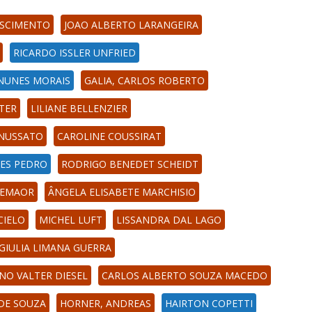
ASCIMENTO
JOAO ALBERTO LARANGEIRA
RICARDO ISSLER UNFRIED
NUNES MORAIS
GALIA, CARLOS ROBERTO
LTER
LILIANE BELLENZIER
NUSSATO
CAROLINE COUSSIRAT
PES PEDRO
RODRIGO BENEDET SCHEIDT
REMAOR
ÂNGELA ELISABETE MARCHISIO
CIELO
MICHEL LUFT
LISSANDRA DAL LAGO
GIULIA LIMANA GUERRA
ANO VALTER DIESEL
CARLOS ALBERTO SOUZA MACEDO
DE SOUZA
HORNER, ANDREAS
HAIRTON COPETTI