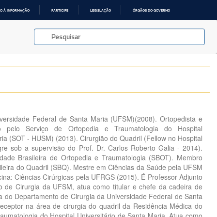
O À INFORMAÇÃO
PARTICIPE
LEGISLAÇÃO
ÓRGÃOS DO GOVERNO
versidade Federal de Santa Maria (UFSM)(2008). Ortopedista e
do pelo Serviço de Ortopedia e Traumatologia do Hospital
ria (SOT - HUSM) (2013). Cirurgião do Quadril (Fellow no Hospital
gre sob a supervisão do Prof. Dr. Carlos Roberto Galia - 2014).
dade Brasileira de Ortopedia e Traumatologia (SBOT). Membro
sileira do Quadril (SBQ). Mestre em Ciências da Saúde pela UFSM
ina: Ciências Cirúrgicas pela UFRGS (2015). É Professor Adjunto
 de Cirurgia da UFSM, atua como titular e chefe da cadeira de
a do Departamento de Cirurgia da Universidade Federal de Santa
ceptor na área de cirurgia do quadril da Residência Médica do
raumatologia do Hospital Universitário de Santa Maria. Atua como