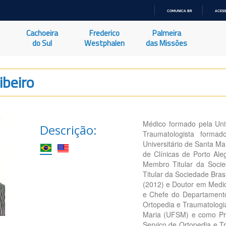
COMUNICA BR
ACESS
IR
PARA
Cachoeira
Frederico
Palmeira
O
CONTEÚDO
do Sul
Westphalen
das Missões
ibeiro
Médico formado pela Uni
Descrição:
Traumatologista forma
Universitário de Santa Ma
de Clínicas de Porto Ale
Membro Titular da Socie
Titular da Sociedade Bra
(2012) e Doutor em Medic
e Chefe do Departamento
Ortopedia e Traumatologi
Maria (UFSM) e como Pre
Serviço de Ortopedia e T