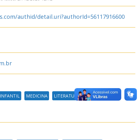
s.com/authid/detail.uri?authorId=56117916600
sm.br
INFANTIL
MEDICINA
LITERATURA BRASILEIRA