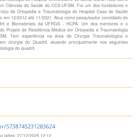
 em Ciências da Saúde do CCS-UFSM. Foi um dos fundadores e
viço de Ortopedia e Traumatologia do Hospital Casa de Saúde
o em 12/2012 até 11/2021. Atua como pesquisador convidado do
dril e Biomateriais da UFRGS - HCPA. Um dos mentores e o
 do Projeto de Residência Médica em Ortopedia e Traumatologia
. Tem experiência na área de Cirurgia Traumatológica e
m cirurgia do Quadril, atuando principalmente nos seguintes
tologia do quadril.
.br/5738745231283624
no lattes: 27/12/2025 12:12