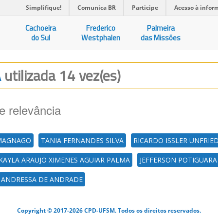
Simplifique!
Comunica BR
Participe
Acesso à infor
Cachoeira
Frederico
Palmeira
do Sul
Westphalen
das Missões
A
utilizada 14 vez(es)
e relevância
 MAGNAGO
TANIA FERNANDES SILVA
RICARDO ISSLER UNFRIE
KAYLA ARAUJO XIMENES AGUIAR PALMA
JEFFERSON POTIGUARA
ANDRESSA DE ANDRADE
Copyright © 2017-2026 CPD-UFSM. Todos os direitos reservados.