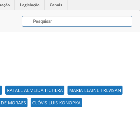
mação
Legislação
Canais
D
RAFAEL ALMEIDA FIGHERA
MARIA ELAINE TREVISAN
 DE MORAES
CLÓVIS LUÍS KONOPKA