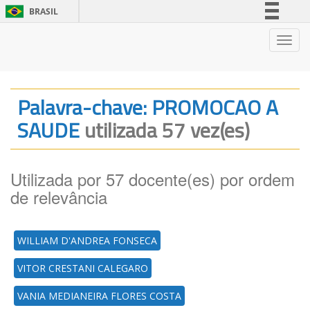
BRASIL
Simplifique!
Nave
Comunica BR
Participe
Acesso à informação
Palavra-chave: PROMOCAO A
Legislação
SAUDE
utilizada 57 vez(es)
Canais
Utilizada por 57 docente(es) por ordem
de relevância
WILLIAM D'ANDREA FONSECA
VITOR CRESTANI CALEGARO
VANIA MEDIANEIRA FLORES COSTA