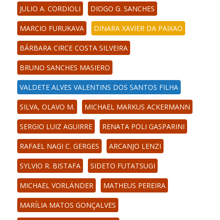
JULIO A. CORDIOLI
DIOGO G. SANCHES
MARCIO FURUKAVA
DINARA XAVIER DA PAIXAO
BÁRBARA CIRCE COSTA SILVEIRA
BRUNO SANCHES MASIERO
VALDETE ALVES VALENTINS DOS SANTOS FILHA
SILVA, OLAVO M.
MICHAEL MARKUS ACKERMANN
SERGIO LUIZ AGUIRRE
RENATA POLI GASPARINI
RAFAEL NAGI C. GERGES
ARCANJO LENZI
SYLVIO R. BISTAFA
SIDETO FUTATSUGI
MICHAEL VORLÄNDER
MATHEUS PEREIRA
MARÍLIA MATOS GONÇALVES