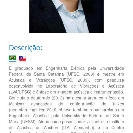
Descrição:
É graduado em Engenharia Elétrica pela Universidade
Federal de Santa Catarina (UFSC, 2006) e mestre em
Acústica e Vibrações (UFSC, 2009), com pesquisa
desenvolvida no Laboratório de Vibrações e Acústica
(LVA/UFSC) e ênfase em imagem acústica e instrumentação.
Concluiu o doutorado (2013) na mesma área, com foco em
técnicas avançadas de conformação de feixes
(beamforming). Em 2019, obteve também o bacharelado em
Engenharia Acústica pela Universidade Federal de Santa
Maria (UFSM). Atuou como pesquisador visitante no Instituto
de Acústica de Aachen (ITA, Alemanha) e no Centro