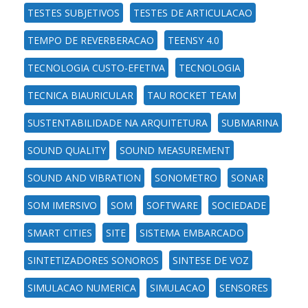
TESTES SUBJETIVOS
TESTES DE ARTICULACAO
TEMPO DE REVERBERACAO
TEENSY 4.0
TECNOLOGIA CUSTO-EFETIVA
TECNOLOGIA
TECNICA BIAURICULAR
TAU ROCKET TEAM
SUSTENTABILIDADE NA ARQUITETURA
SUBMARINA
SOUND QUALITY
SOUND MEASUREMENT
SOUND AND VIBRATION
SONOMETRO
SONAR
SOM IMERSIVO
SOM
SOFTWARE
SOCIEDADE
SMART CITIES
SITE
SISTEMA EMBARCADO
SINTETIZADORES SONOROS
SINTESE DE VOZ
SIMULACAO NUMERICA
SIMULACAO
SENSORES