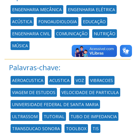
ENGENHARIA MECÂNICA
ENGENHARIA ELÉTRICA
ACÚSTICA
FONOAUDIOLOGIA
EDUCAÇÃO
ENGENHARIA CIVIL
COMUNICAÇÃO
NUTRIÇÃO
MÚSICA
Palavras-chave:
AEROACUSTICA
ACUSTICA
VOZ
VIBRACOES
VIAGEM DE ESTUDOS
VELOCIDADE DE PARTICULA
UNIVERSIDADE FEDERAL DE SANTA MARIA
ULTRASSOM
TUTORIAL
TUBO DE IMPEDANCIA
TRANSDUCAO SONORA
TOOLBOX
TIS