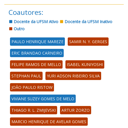
Coautores:
Docente da UFSM Ativo
Docente da UFSM Inativo
Outro
PAULO HENRIQUE MAREZE
SAMIR N. Y. GERGES
ERIC BRANDAO CARNEIRO
FELIPE RAMOS DE MELLO
ISABEL KUNIYOSHI
STEPHAN PAUL
YURI ADSON RIBEIRO SILVA
JOÃO PAULO RISTOW
VIVIANE SUZEY GOMES DE MELO
THIAGO R. L. ZMIJEVSKI
ARTUR ZORZO
MARCIO HENRIQUE DE AVELAR GOMES