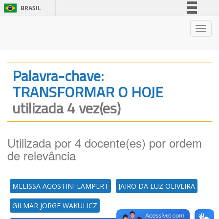
BRASIL
Simplifique!
Nave
Comunica BR
Participe
Acesso à informação
Palavra-chave:
Legislação
TRANSFORMAR O HOJE
Canais
utilizada 4 vez(es)
Utilizada por 4 docente(es) por ordem
de relevância
MELISSA AGOSTINI LAMPERT
JAIRO DA LUZ OLIVEIRA
GILMAR JORGE WAKULICZ