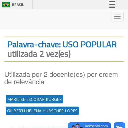
BRASIL
Simplifique!
Nave
Comunica BR
Participe
Acesso à informação
Palavra-chave: USO POPULAR
Legislação
utilizada 2 vez(es)
Canais
Utilizada por 2 docente(es) por ordem
de relevância
MARILISE ESCOBAR BURGER
GILBERTI HELENA HUBSCHER LOPES